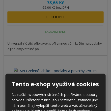
78,65 Kč
65,00 Kč bez DPH
KOUPIT
SKLADEM 40 KS
Univerzální čistící přípravek s příjemnou vůní květin na podlahy
a jiné omyvatelné po...
Tento e-shop využívá cookies
SAVO zelené jablko - podlahy a povrchy 7...
Kód produktu: BO.32072
Na našich webových stránkách používáme soubory
ks
cookies. Některé z nich jsou nezbytné, zatímco jiné
nám pomáhají vylepšit tento web a váš uživatelský
78,65 Kč
zážitek. Souhlasíte s používáním všech cookies?