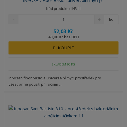
INPOSAN Floor Basic - univerzální mycí p...
Kód produktu: IN311
ks
52,03 Kč
43,00 Kč bez DPH
KOUPIT
SKLADEM 93 KS
Inposan floor basic je univerzální mycí prostředek pro
všestranné použití při ručním ...