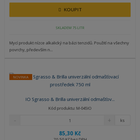
KOUPIT
SKLADEM 75 LITR
Mycí produkt nízce alkalický na bázi tenzidů. Použití na všechny
povrchy, především n...
NOVINKA
IO Sgrasso & Brilla univerzální odmašťov...
Kód produktu: M-045IO
ks
85,30 Kč
70,50 Kč bez DPH