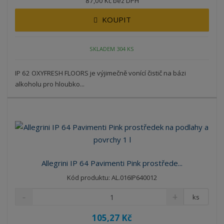
87,00 Kč bez DPH
KOUPIT
SKLADEM 304 KS
IP 62 OXYFRESH FLOORS je výjimečně vonící čistič na bázi
alkoholu pro hloubko...
Allegrini IP 64 Pavimenti Pink prostřede...
Kód produktu: AL.016IP640012
ks
105,27 Kč