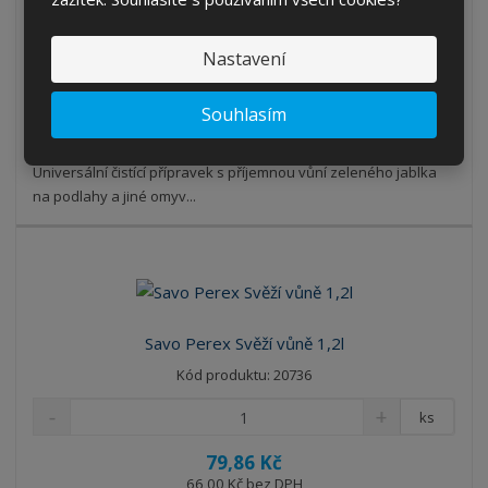
65,00 Kč bez DPH
KOUPIT
Nastavení
Souhlasím
SKLADEM 1 KS
Universální čistící přípravek s příjemnou vůní zeleného jablka
na podlahy a jiné omyv...
Savo Perex Svěží vůně 1,2l
Kód produktu: 20736
ks
79,86 Kč
66,00 Kč bez DPH