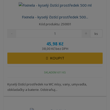
á
u
k
n
z
l
o
í
k
k
v
p
Fixinela - kyselý čistící prostředek 500...
o
o
ý
r
Kód produktu: 250001
o
v
v
v
d
ý
ý
ý
ks
u
v
v
p
k
45,98 Kč
ý
ý
i
t
38,00 Kč bez DPH
p
p
s
ů
i
i
KOUPIT
s
s
SKLADEM 611 KS
Kyselý čistící prostředek na WC mísy, vany, umyvadla,
obkladačky a baterie. Odstraňuj...