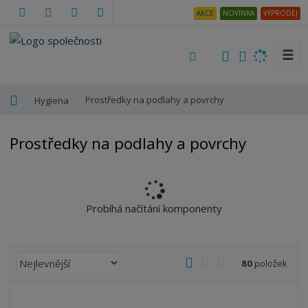
AKCE
NOVINKA
VÝPRODEJ
☰
V
y
h
Ú
Prostředky na podlahy a povrchy
Hygiena
l
v
e
o
Prostředky na podlahy a povrchy
d
d
a
n
t
í
s
t
Probíhá načítání komponenty
r
a
n
Ř
O
T
Ř
80
položek
a
a
b
a
á
z
r
b
d
e