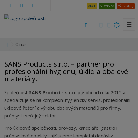
AKCE
NOVINKA
VÝPRODEJ
☰
V
y
h
Ú
O nás
l
v
e
o
SANS Products s.r.o. – partner pro
d
d
profesionální hygienu, úklid a obalové
a
n
materiály.
t
í
s
t
Společnost
SANS Products s.r.o.
působí od roku 2012 a
r
specializuje se na komplexní hygienický servis, profesionální
a
úklidové řešení a výrobu obalových materiálů pro firmy,
n
průmysl i veřejný sektor.
a
Pro úklidové společnosti, provozy, kanceláře, gastro i
průmyslové objekty zajišťujeme kompletní dodávky