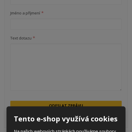
*
Jméno a příjmení
*
Text dotazu
ODESLAT ZPRÁVU
Tento e-shop využívá cookies
Souhlasím se
zpracováním osobních údajů
.
Na našich webových stránkách používáme soubory