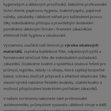
hygienických a úklidových prostředků. Nabízíme profesionální
čisticí chemii, papírovou hygienu, toaletní papíry, papírové
ručníky, zásobníky i úklidové nářadí pro každodenní provoz.
Díky individuálnímu přístupu a pravidelným dodávkám
pomáháme úklidovým firmám i firemním zákazníkům
efektivně řešit hygienu a zásobování.
Významnou součástí naší činnosti je
výroba obalových
materiálů
, zejména bublinkové fólie, odpadových pytlů a
formátování strečové fólie dle individuálních požadavků
zákazníků. Dodáváme kvalitní a spolehlivá obalová řešení pro
průmysl, logistiku, sklady i e-shopy, která zajišťují bezpečné
balení, ochranu zboží při přepravě a efektivní skladování. Díky
vlastní výrobě nabízíme flexibilní dodávky, stabilní kvalitu a
možnost přizpůsobení konkrétním potřebám zákazníků.
V našem sortimentu naleznete také profesionální
autokosmetiku, průmyslové vysavače, úklidové stroje a další
produkty pro profesionální použití. Spolupracujeme s