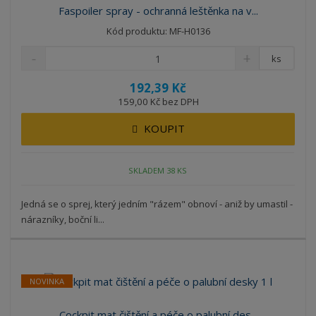
Faspoiler spray - ochranná leštěnka na v...
Kód produktu: MF-H0136
ks
192,39 Kč
159,00 Kč bez DPH
KOUPIT
SKLADEM 38 KS
Jedná se o sprej, který jedním "rázem" obnoví - aniž by umastil -
nárazníky, boční li...
NOVINKA
Cockpit mat čištění a péče o palubní des...