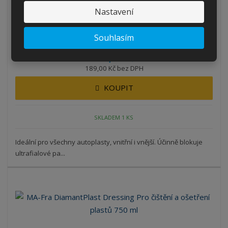
MANIAC LINE All Round Plastic Protectant...
Nastavení
Kód produktu: MF-84
Souhlasím
ks
228,69 Kč
189,00 Kč bez DPH
KOUPIT
SKLADEM 1 KS
Ideální pro všechny autoplasty, vnitřní i vnější. Účinně blokuje
ultrafialové pa...