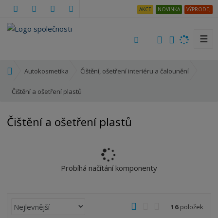
AKCE
NOVINKA
VÝPRODEJ
☰
V
y
h
Ú
Autokosmetika
Čištění, ošetření interiéru a čalounění
l
v
e
o
Čištění a ošetření plastů
d
d
a
n
Čištění a ošetření plastů
t
í
s
t
r
a
Probíhá načítání komponenty
n
a
Ř
O
T
Ř
16
položek
a
b
a
á