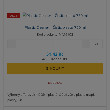
z
r
b
d
e
á
u
k
n
AKCE
z
l
o
í
k
k
v
p
Plastic Cleaner - Čistič plastů 750 ml
o
o
ý
r
Kód produktu: MA19-072
o
v
v
v
d
ý
ý
ý
ks
u
v
v
p
k
51,42 Kč
ý
ý
i
t
42,50 Kč bez DPH
p
p
s
ů
i
i
KOUPIT
s
s
NA DOTAZ
Výborný přípravek k čištění plastů. Očistí vše z plastu (např.
plasty, lin...