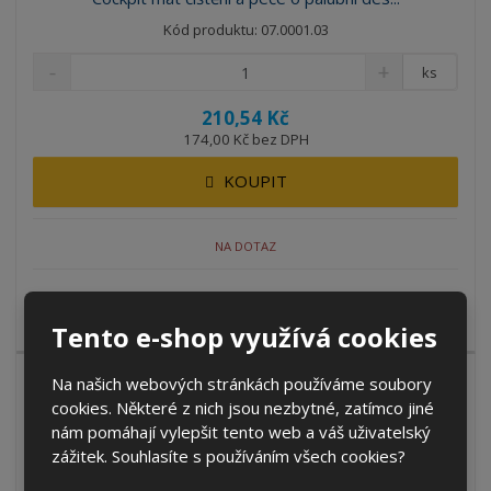
Kód produktu: 07.0001.03
ks
210,54 Kč
174,00 Kč bez DPH
KOUPIT
NA DOTAZ
COCKPIT MAT se používá k čištění a péči o palubní desku a
jiných plastových povr...
Tento e-shop využívá cookies
Na našich webových stránkách používáme soubory
cookies. Některé z nich jsou nezbytné, zatímco jiné
nám pomáhají vylepšit tento web a váš uživatelský
zážitek. Souhlasíte s používáním všech cookies?