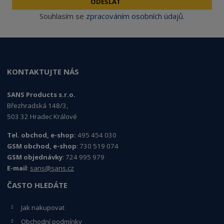
ODESLAT
Souhlasím se
zpracováním osobních údajů
.
KONTAKTUJTE NÁS
SANS Products s.r.o.
Březhradská 148/3,
503 32 Hradec Králové
Tel. obchod, e-shop:
495 454 030
GSM obchod, e-shop
: 730 519 074
GSM objednávky
: 724 995 979
E-mail
:
sans@sans.cz
ČASTO HLEDÁTE
Jak nakupovat
Obchodní podmínky