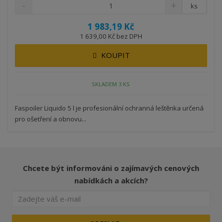
ks
1 983,19 Kč
1 639,00 Kč bez DPH
KOUPIT
SKLADEM 3 KS
Faspoiler Liquido 5 l je profesionální ochranná leštěnka určená
pro ošetření a obnovu...
Chcete být informováni o zajímavých cenových
nabídkách a akcích?