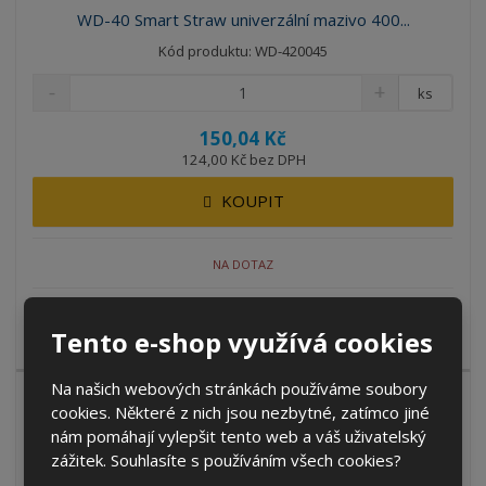
WD-40 Smart Straw univerzální mazivo 400...
Kód produktu: WD-420045
ks
150,04 Kč
124,00 Kč bez DPH
KOUPIT
NA DOTAZ
Víceúčelový mazací prostředek WD-40 je nejznámější a
Tento e-shop využívá cookies
zároveň nejp...
Na našich webových stránkách používáme soubory
cookies. Některé z nich jsou nezbytné, zatímco jiné
nám pomáhají vylepšit tento web a váš uživatelský
zážitek. Souhlasíte s používáním všech cookies?