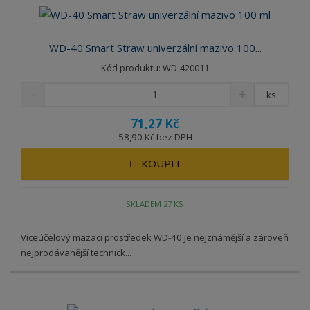
á
u
k
n
z
l
o
í
k
k
v
p
WD-40 Smart Straw univerzální mazivo 100...
o
o
ý
r
Kód produktu: WD-420011
o
v
v
v
d
ý
ý
ý
ks
u
v
v
p
k
71,27 Kč
ý
ý
i
t
58,90 Kč bez DPH
p
p
s
ů
i
i
KOUPIT
s
s
SKLADEM 27 KS
Víceúčelový mazací prostředek WD-40 je nejznámější a zároveň
nejprodávanější technick...