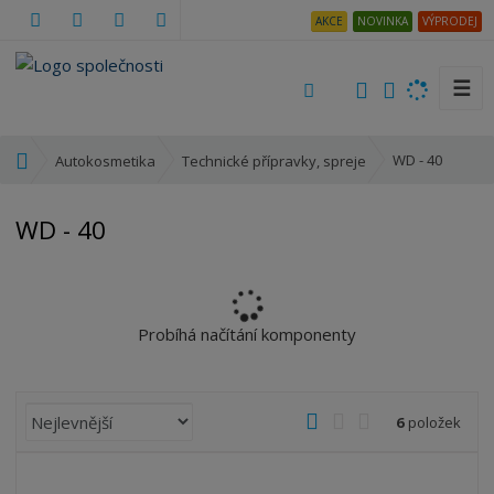
AKCE
NOVINKA
VÝPRODEJ
☰
V
y
h
Ú
WD - 40
Autokosmetika
Technické přípravky, spreje
l
v
e
o
WD - 40
d
d
a
n
t
í
s
t
Probíhá načítání komponenty
r
a
n
Ř
O
T
Ř
6
položek
a
a
b
a
á
z
r
b
d
e