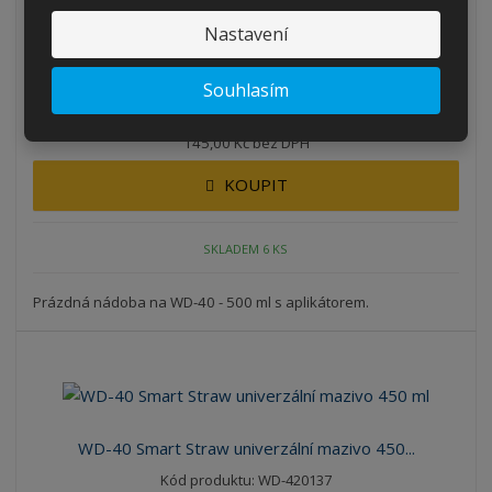
WD-40 prázdná nádoba 500 ml
Nastavení
Kód produktu: WD-441000
ks
Souhlasím
175,45 Kč
145,00 Kč bez DPH
KOUPIT
SKLADEM 6 KS
Prázdná nádoba na WD-40 - 500 ml s aplikátorem.
WD-40 Smart Straw univerzální mazivo 450...
Kód produktu: WD-420137