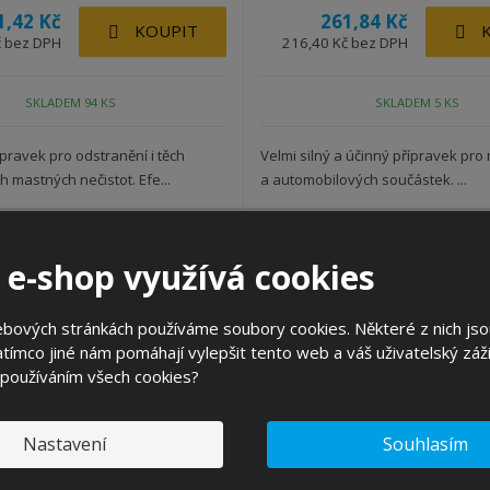
1,42 Kč
261,84 Kč
KOUPIT
č bez DPH
216,40 Kč bez DPH
SKLADEM 94 KS
SKLADEM 5 KS
ípravek pro odstranění i těch
Velmi silný a účinný přípravek pro
h mastných nečistot. Efe...
a automobilových součástek. ...
 e-shop využívá cookies
DOPRAVA ZDARMA
ebových stránkách používáme soubory cookies. Některé z nich jso
tímco jiné nám pomáhají vylepšit tento web a váš uživatelský záži
 používáním všech cookies?
Nastavení
Souhlasím