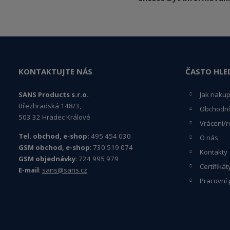
KONTAKTUJTE NÁS
ČASTO HLE
SANS Products s.r.o.
Jak naku
Březhradská 148/3,
Obchodní
503 32 Hradec Králové
Vrácení/r
Tel. obchod, e-shop:
495 454 030
O nás
GSM obchod, e-shop
: 730 519 074
Kontakty
GSM objednávky
: 724 995 979
Certifikát
E-mail
:
sans@sans.cz
Pracovní 