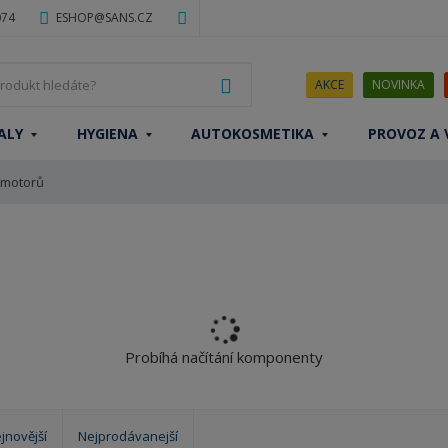
074
ESHOP@SANS.CZ
J
VYHLEDAT
AKCE
NOVINKA
a
k
ALY
HYGIENA
AUTOKOSMETIKA
PROVOZ A 
ý
p
č motorů
r
o
d
u
k
t
h
l
Probíhá načítání komponenty
e
d
á
t
jnovější
Nejprodávanejší
e