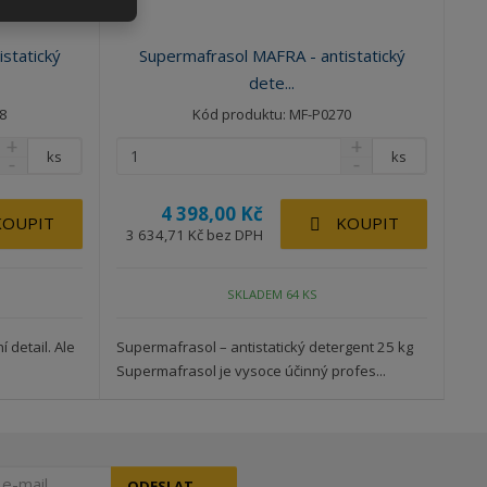
statický
Supermafrasol MAFRA - antistatický
dete...
8
Kód produktu: MF-P0270
ks
ks
4 398,00 Kč
KOUPIT
KOUPIT
3 634,71 Kč bez DPH
SKLADEM 64 KS
 detail. Ale
Supermafrasol – antistatický detergent 25 kg
Supermafrasol je vysoce účinný profes...
ODESLAT