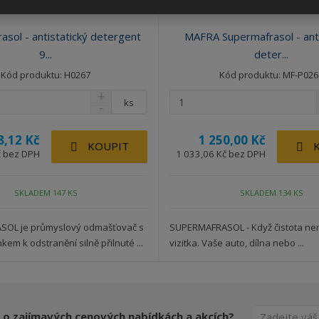
asol - antistatický detergent
MAFRA Supermafrasol - anti
9...
deter...
Kód produktu: H0267
Kód produktu: MF-P026
ks
8,12 Kč
1 250,00 Kč
KOUPIT
č bez DPH
1 033,06 Kč bez DPH
SKLADEM 147 KS
SKLADEM 134 KS
OL je průmyslový odmašťovač s
SUPERMAFRASOL - Když čistota není
em k odstranění silně přilnuté ...
vizitka. Vaše auto, dílna nebo ...
 o zajímavých cenových nabídkách a akcích?