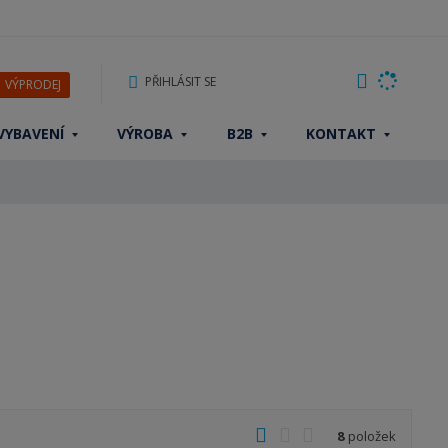
PŘIHLÁSIT SE
VÝPRODEJ
VYBAVENÍ
VÝROBA
B2B
KONTAKT
O
T
Ř
8
položek