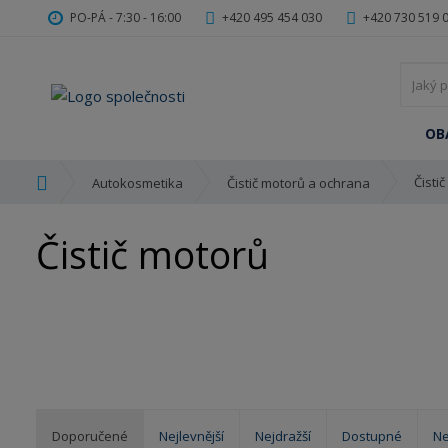
PO-PÁ - 7:30 - 16:00
+420 495 454 030
+420 730 519 
OB
Ú
Čisti
Autokosmetika
Čistič motorů a ochrana
v
o
Čistič motorů
d
n
í
s
t
r
a
n
a
Doporučené
Nejlevnější
Nejdražší
Dostupné
Ne