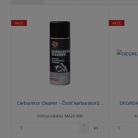
Ř
a
z
AKCE
AKCE
e
n
í
p
r
o
d
u
k
t
ů
Carburetor Cleaner - Čistič karburátorů ...
DEGREASE
Kód produktu: MA20-A05
K
ks