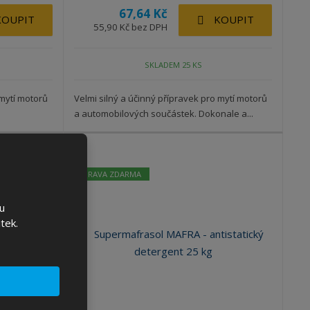
67,64 Kč
KOUPIT
KOUPIT
55,90 Kč bez DPH
SKLADEM 25 KS
 mytí motorů
Velmi silný a účinný přípravek pro mytí motorů
a automobilových součástek. Dokonale a...
DOPRAVA ZDARMA
u
tek.