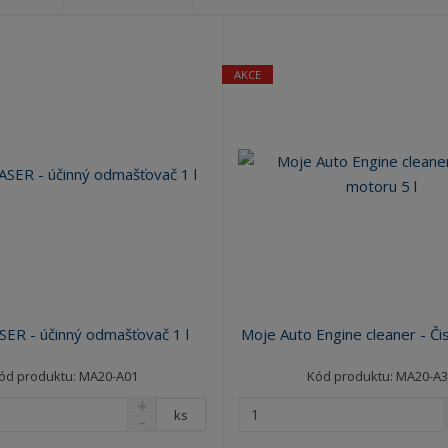
?
AKCE
R - účinný odmašťovač 1 l
Moje Auto Engine cleaner - Čist
ód produktu: MA20-A01
Kód produktu: MA20-A
ks