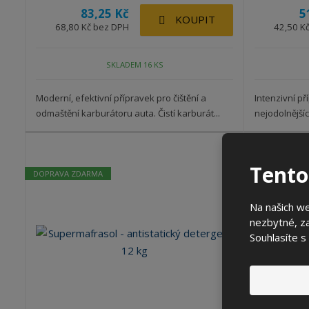
83,25 Kč
5
KOUPIT
68,80 Kč bez DPH
42,50 K
SKLADEM 16 KS
Moderní, efektivní přípravek pro čištění a
Intenzivní př
odmaštění karburátoru auta. Čistí karburát...
nejodolnějšíc
Tento
DOPRAVA ZDARMA
AKCE
Na našich w
nezbytné, za
Souhlasíte s