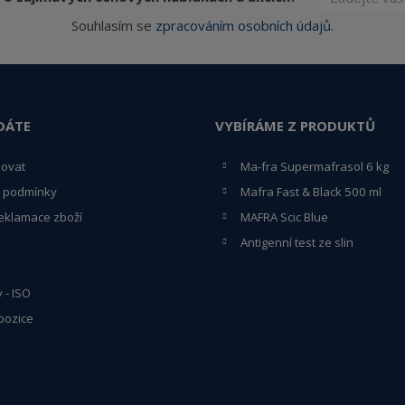
Souhlasím se
zpracováním osobních údajů
.
DÁTE
VYBÍRÁME Z PRODUKTŮ
povat
Ma-fra Supermafrasol 6 kg
 podmínky
Mafra Fast & Black 500 ml
eklamace zboží
MAFRA Scic Blue
Antigenní test ze slin
y - ISO
pozice