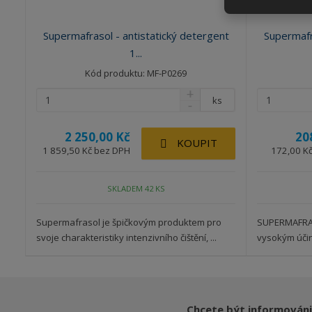
Supermafrasol - antistatický detergent
Supermafr
1...
Kód produktu: MF-P0269
ks
2 250,00 Kč
20
KOUPIT
1 859,50 Kč bez DPH
172,00 K
SKLADEM 42 KS
Supermafrasol je špičkovým produktem pro
SUPERMAFRAS
svoje charakteristiky intenzivního čištění, ...
vysokým účink
Chcete být informováni