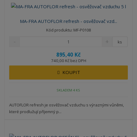
á
u
k
n
z
l
o
í
k
k
v
p
MA-FRA AUTOFLOR refresh - osvěžovač vzd...
o
o
ý
r
Kód produktu: MF-P0108
o
v
v
v
d
ý
ý
ý
ks
u
v
v
p
k
895,40 Kč
ý
ý
i
t
740,00 Kč bez DPH
p
p
s
ů
i
i
KOUPIT
s
s
SKLADEM 4 KS
AUTOFLOR refresh je osvěžovač vzduchu s výraznými vůněmi,
které prodlužují příjemný p...