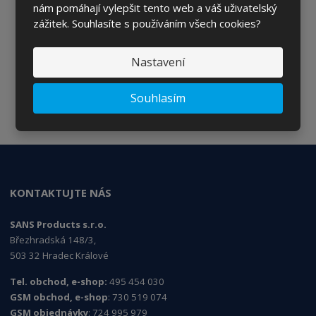
nám pomáhají vylepšit tento web a váš uživatelský
Chcete být informováni o zajímavých cenových
zážitek. Souhlasíte s používáním všech cookies?
nabídkách a akcích?
Nastavení
ODESLAT
Souhlasím
Souhlasím se
zpracováním osobních údajů
.
KONTAKTUJTE NÁS
SANS Products s.r.o.
Březhradská 148/3,
503 32 Hradec Králové
Tel. obchod, e-shop:
495 454 030
GSM obchod, e-shop
: 730 519 074
GSM objednávky
: 724 995 979