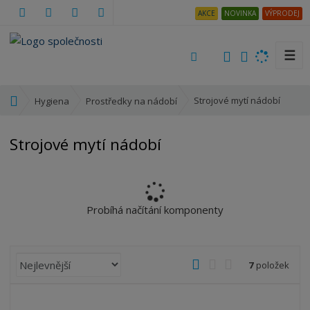
AKCE
NOVINKA
VÝPRODEJ
☰
V
y
h
Ú
Strojové mytí nádobí
Hygiena
Prostředky na nádobí
l
v
e
o
Strojové mytí nádobí
d
d
a
n
t
í
s
t
Probíhá načítání komponenty
r
a
n
Ř
O
T
Ř
7
položek
a
a
b
a
á
z
r
b
d
e