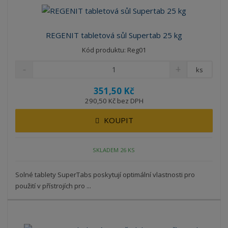
á
u
k
n
z
l
o
í
k
k
v
p
REGENIT tabletová sůl Supertab 25 kg
o
o
ý
r
Kód produktu: Reg01
o
v
v
v
d
ý
ý
ý
ks
u
v
v
p
k
351,50 Kč
ý
ý
i
t
290,50 Kč bez DPH
p
p
s
ů
i
i
KOUPIT
s
s
SKLADEM 26 KS
Solné tablety SuperTabs poskytují optimální vlastnosti pro
použití v přístrojích pro ...