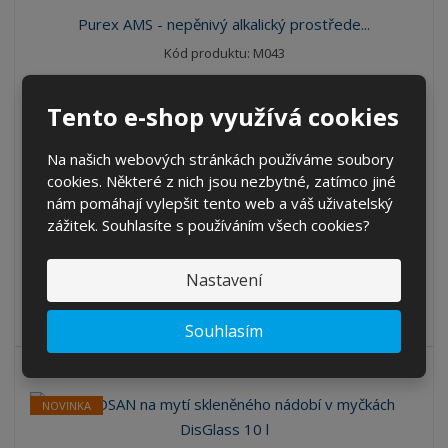
Purex AMS - nepěnivý alkalický prostřede...
Kód produktu: M043
ks
Tento e-shop využívá cookies
691,76 Kč
571,70 Kč bez DPH
Na našich webových stránkách používáme soubory
cookies. Některé z nich jsou nezbytné, zatímco jiné
KOUPIT
nám pomáhají vylepšit tento web a váš uživatelský
zážitek. Souhlasíte s používáním všech cookies?
SKLADEM 81 KS
Nastavení
Přípravek se používá pro strojní mytí nádobí ve všech typech
myček s možnos...
Souhlasím
NOVINKA