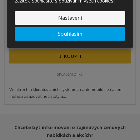
zážitek. Souhlasíte s používáním všech cookies?
Allegrini čistič klimatizace PURE AIR 20...
Kód produktu: AL.016PUAS0024
Nastavení
ks
Souhlasím
76,23 Kč
63,00 Kč bez DPH
KOUPIT
SKLADEM 24 KS
Ve filtrech a klimatizačních systémech automobilů se časem
mohou usazovat nečistoty a...
Chcete být informováni o zajímavých cenových
nabídkách a akcích?