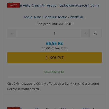
á
u
k
n
AKCE
z
l
o
í
k
k
v
p
Moje Auto Clean Air Arctic - čistič kli...
o
o
ý
r
Kód produktu: MA19-583
o
v
v
v
d
ý
ý
ý
ks
u
v
v
p
k
66,55 Kč
ý
ý
i
t
55,00 Kč bez DPH
p
p
s
ů
i
i
KOUPIT
s
s
SKLADEM 66 KS
Čistič klimatizace je účinný přípravek určený k rychlé a snadné
údržbě klimatizačních...