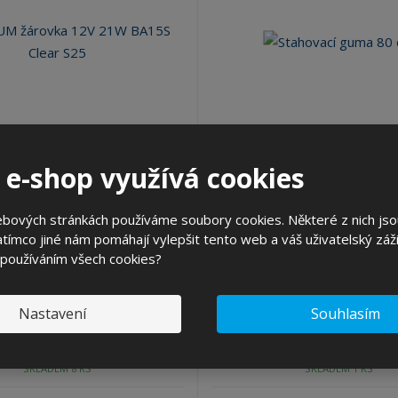
 e-shop využívá cookies
árovka 12V 21W BA15S Clear
Stahovací guma 80 
S25
ebových stránkách používáme soubory cookies. Některé z nich jso
ód produktu: MA91-006
Kód produktu: MA93-02
tímco jiné nám pomáhají vylepšit tento web a váš uživatelský záži
ks
 používáním všech cookies?
0,43 Kč
49,73 Kč
KOUPIT
Nastavení
Souhlasím
č bez DPH
41,10 Kč bez DPH
SKLADEM 8 KS
SKLADEM 1 KS