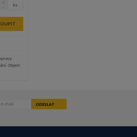
ks
KOUPIT
epravy
vání. Objem
ODESLAT