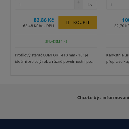
ks
82,86 Kč
10
KOUPIT
68,48 Kč bez DPH
82,70 K
SKLADEM 1 KS
Profilový stěrač COMFORT 410 mm - 16" je
Kanystr je u
ideální pro celý rok a různé povětrnostní po...
přepravu kap
Chcete být informováni