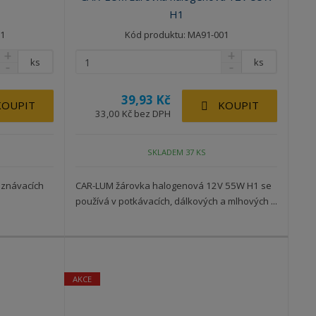
H1
1
Kód produktu: MA91-001
ks
ks
39,93 Kč
KOUPIT
KOUPIT
33,00 Kč bez DPH
SKLADEM 37 KS
oznávacích
CAR-LUM žárovka halogenová 12V 55W H1 se
používá v potkávacích, dálkových a mlhových ...
AKCE