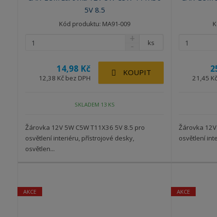
5V 8.5
Kód produktu: MA91-009
K
ks
14,98 Kč
2
KOUPIT
12,38 Kč bez DPH
21,45 K
SKLADEM 13 KS
Žárovka 12V 5W C5W T11X36 5V 8.5 pro
Žárovka 12V
osvětlení interiéru, přístrojové desky,
osvětlení inte
osvětlen...
AKCE
AKCE