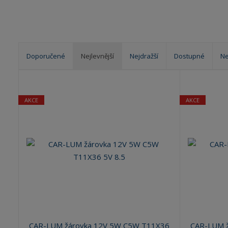
Doporučené
Nejlevnější
Nejdražší
Dostupné
Ne
Ř
a
z
AKCE
AKCE
e
n
í
p
r
o
d
u
k
t
ů
CAR-LUM žárovka 12V 5W C5W T11X36
CAR-LUM 