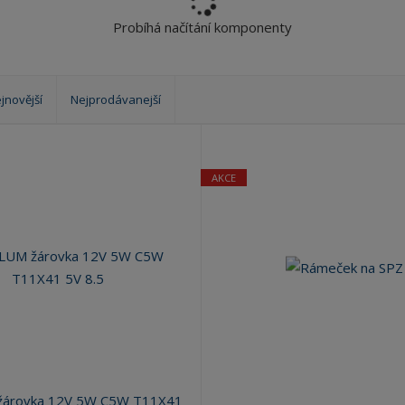
?
Probíhá načítání komponenty
jnovější
Nejprodávanejší
AKCE
žárovka 12V 5W C5W T11X41