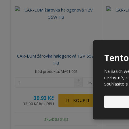
Tento
CAR-LUM žárovka halogenová 12V 55W
CAR-LUM ž
H3
Na našich w
Kód produktu: MA91-002
K
nezbytné, za
ks
Souhlasíte s
39,93 Kč
4
KOUPIT
33,00 Kč bez DPH
33,41 K
SKLADEM 34 KS