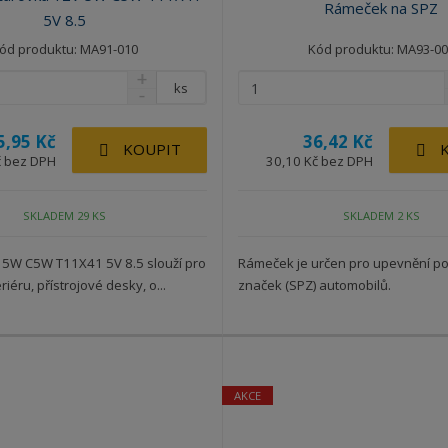
Rámeček na SPZ
5V 8.5
ód produktu: MA91-010
Kód produktu: MA93-00
ks
5,95 Kč
36,42 Kč
KOUPIT
č bez DPH
30,10 Kč bez DPH
SKLADEM 29 KS
SKLADEM 2 KS
 5W C5W T11X41 5V 8.5 slouží pro
Rámeček je určen pro upevnění p
riéru, přístrojové desky, o...
značek (SPZ) automobilů.
AKCE