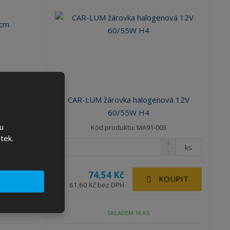
CAR-LUM žárovka halogenová 12V
cm
60/55W H4
u
6
Kód produktu: MA91-003
tek.
ks
ks
74,54 Kč
KOUPIT
KOUPIT
61,60 Kč bez DPH
SKLADEM 16 KS