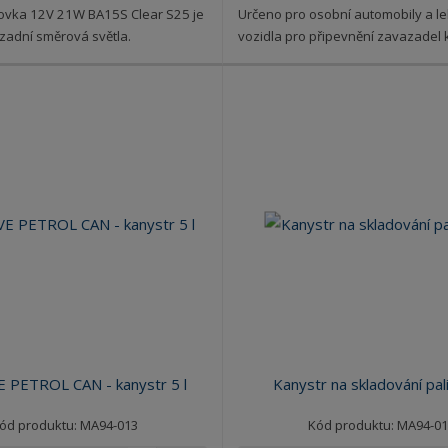
ovka 12V 21W BA15S Clear S25 je
Určeno pro osobní automobily a le
 zadní směrová světla.
vozidla pro připevnění zavazadel k 
 PETROL CAN - kanystr 5 l
Kanystr na skladování pal
ód produktu: MA94-013
Kód produktu: MA94-01