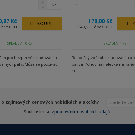
ks
0,07 Kč
170,00 Kč
KOUPIT
č bez DPH
140,50 Kč bez DPH
SKLADEM 10 KS
SKLADEM 4 KS
rčen pro bezpečné skladování a
Bezpečný způsob skladování a př
alných paliv. Může se používat...
paliva. Pohodlná nálevka na nalé
10 ...
 o zajímavých cenových nabídkách a akcích?
Souhlasím se
zpracováním osobních údajů
.