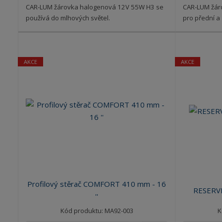
CAR-LUM žárovka halogenová 12V 55W H3 se
CAR-LUM žár
používá do mlhových světel.
pro přední a
AKCE
AKCE
Profilový stěrač COMFORT 410 mm - 16
RESERVE
''
Kód produktu: MA92-003
K