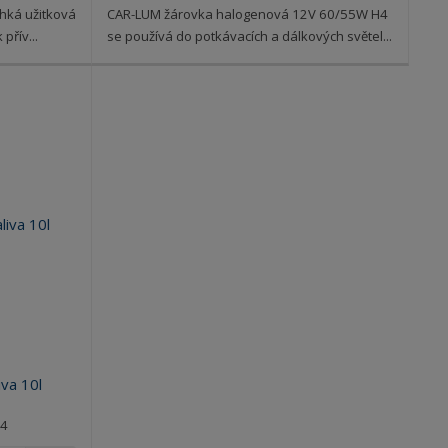
hká užitková
CAR-LUM žárovka halogenová 12V 60/55W H4
přív...
se používá do potkávacích a dálkových světel...
iva 10l
4