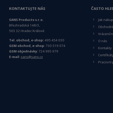
KONTAKTUJTE NÁS
ČASTO HLE
SANS Products s.r.o.
Jak naku
Březhradská 148/3,
Obchodní
503 32 Hradec Králové
Vrácení/r
Tel. obchod, e-shop:
495 454 030
O nás
GSM obchod, e-shop
: 730 519 074
Kontakty
GSM objednávky
: 724 995 979
Certifikát
E-mail
:
sans@sans.cz
Pracovní 