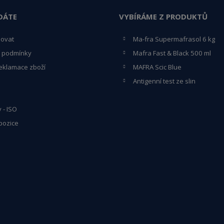
DÁTE
VYBÍRÁME Z PRODUKTŮ
povat
Ma-fra Supermafrasol 6 kg
 podmínky
Mafra Fast & Black 500 ml
eklamace zboží
MAFRA Scic Blue
Antigenní test ze slin
y - ISO
pozice