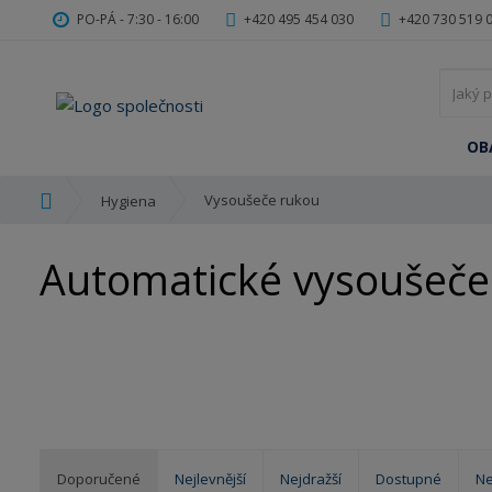
PO-PÁ - 7:30 - 16:00
+420 495 454 030
+420 730 519 
OB
Ú
Vysoušeče rukou
Hygiena
v
o
Automatické vysoušeče
d
n
í
s
t
r
a
n
a
Doporučené
Nejlevnější
Nejdražší
Dostupné
Ne