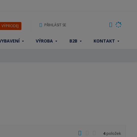
PŘIHLÁSIT SE
VÝPRODEJ
VYBAVENÍ
VÝROBA
B2B
KONTAKT
O
T
Ř
4
položek