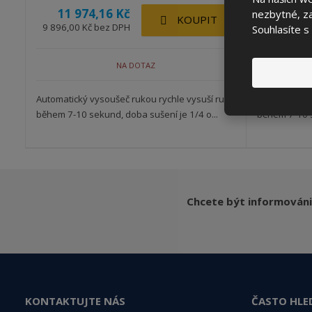
11 974,16 Kč
11 97
nezbytné, za
KOUPIT
9 896,00 Kč bez DPH
9 896,00 K
Souhlasíte s
NA DOTAZ
Automatický vysoušeč rukou rychle vysuší ruce
Automatický 
během 7-10 sekund, doba sušení je 1/4 o...
během 7-10 s
Chcete být informováni
KONTAKTUJTE NÁS
ČASTO HLE