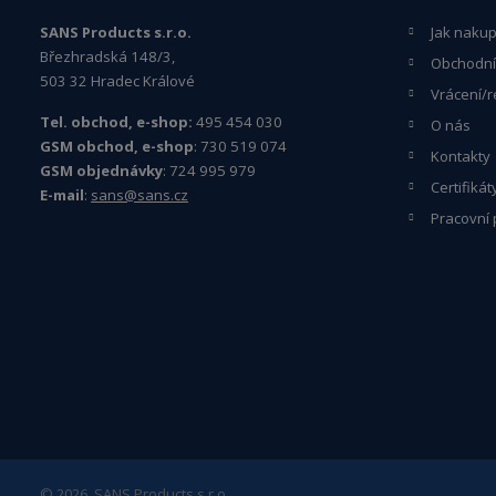
SANS Products s.r.o.
Jak naku
Březhradská 148/3,
Obchodní
503 32 Hradec Králové
Vrácení/r
Tel. obchod, e-shop:
495 454 030
O nás
GSM obchod, e-shop
: 730 519 074
Kontakty
GSM objednávky
: 724 995 979
Certifikát
E-mail
:
sans@sans.cz
Pracovní 
© 2026, SANS Products s.r.o.