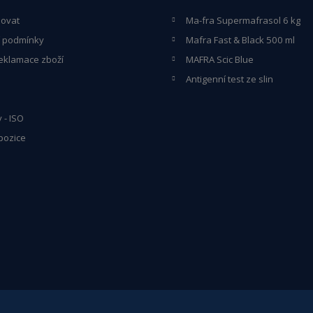
povat
Ma-fra Supermafrasol 6 kg
 podmínky
Mafra Fast & Black 500 ml
eklamace zboží
MAFRA Scic Blue
Antigenní test ze slin
y - ISO
pozice