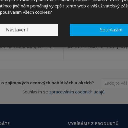
4,16 Kč
4 028,09 Kč
tímco jiné nám pomáhají vylepšit tento web a váš uživatelský záži
KOUPIT
č bez DPH
3 329,00 Kč bez DPH
 používáním všech cookies?
NA DOTAZ
SKLADEM 1 KS
Nastavení
Souhlasím
vysoušeč rukou rychle vysuší ruce
SIMEX vysoušeč rukou lesklý před
ekund s filtračním systémem...
moderní a spolehlivé řešení pro ryc
 o zajímavých cenových nabídkách a akcích?
Souhlasím se
zpracováním osobních údajů
.
DÁTE
VYBÍRÁME Z PRODUKTŮ