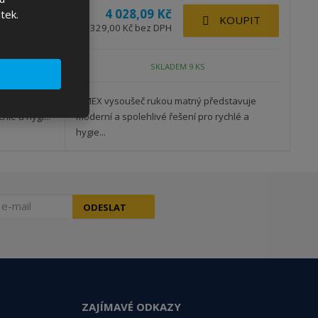
4 028,09 Kč
tek.
KOUPIT
KOUPIT
3 329,00 Kč bez DPH
SKLADEM 9 KS
stavuje
SIMEX vysoušeč rukou matný představuje
hlé a hygi...
moderní a spolehlivé řešení pro rychlé a
hygie...
ODESLAT
ZAJÍMAVÉ ODKAZY