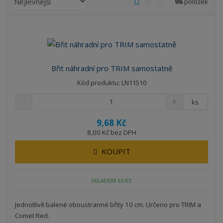
96
položek
a
b
a
á
z
r
b
d
e
á
u
k
n
z
l
o
í
k
k
v
p
Břit náhradní pro TRIM samostatně
o
o
ý
r
Kód produktu: LN11510
o
v
v
v
d
ý
ý
ý
ks
u
v
v
p
k
9,68 Kč
ý
ý
i
t
8,00 Kč bez DPH
p
p
s
ů
i
i
KOUPIT
s
s
SKLADEM 63 KS
Jednotlivě balené oboustranné břity 10 cm. Určeno pro TRIM a
Comet Red.