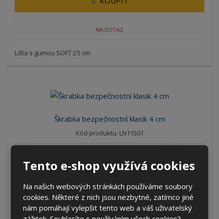
KOUPIT
NA DOTAZ
Lišta s gumou SOFT 25 cm.
Škrabka bezpečnostní klasik 4 cm
Kód produktu: LN11501
ks
Tento e-shop využívá cookies
102,78 Kč
84,94 Kč bez DPH
Na našich webových stránkách používáme soubory
cookies. Některé z nich jsou nezbytné, zatímco jiné
KOUPIT
nám pomáhají vylepšit tento web a váš uživatelský
zážitek. Souhlasíte s používáním všech cookies?