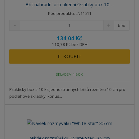
Břit náhradní pro okenní škrabky box 10 ...
Kód produktu: LN11511
box
134,04 Kč
110,78 Kč bez DPH
KOUPIT
SKLADEM 4 BOX
Praktický box s 10 ks jednostranných břitů rozměru 10 cm pro
podlahové škrabky: konus...
Návlek rozmýváku ''White Star'' 35 cm