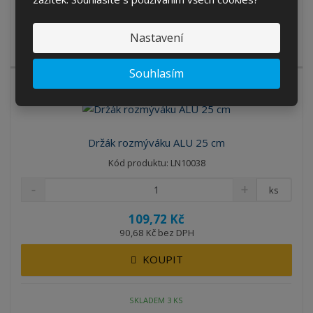
SKLADEM 4 KS
Nastavení
Škrabka bezpečnostní klasik 4 cm je včetně břitu.
Souhlasím
Držák rozmýváku ALU 25 cm
Kód produktu: LN10038
ks
109,72 Kč
90,68 Kč bez DPH
KOUPIT
SKLADEM 3 KS