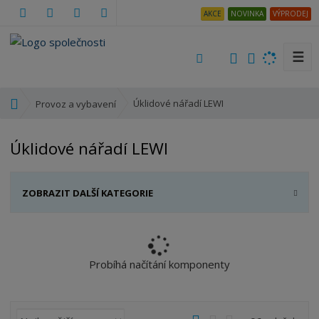
AKCE
NOVINKA
VÝPRODEJ
☰
V
y
h
Ú
Úklidové nářadí LEWI
Provoz a vybavení
l
v
e
o
Úklidové nářadí LEWI
d
d
a
n
t
í
ZOBRAZIT DALŠÍ KATEGORIE
s
t
r
a
n
Probíhá načítání komponenty
a
Ř
O
T
Ř