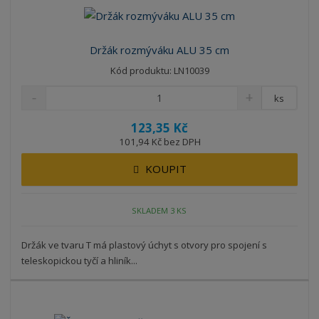
Držák rozmýváku ALU 35 cm
Kód produktu: LN10039
ks
123,35 Kč
101,94 Kč bez DPH
KOUPIT
SKLADEM 3 KS
Držák ve tvaru T má plastový úchyt s otvory pro spojení s
teleskopickou tyčí a hliník...