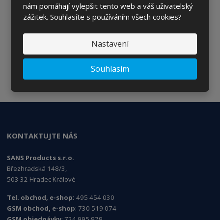
nám pomáhají vylepšit tento web a váš uživatelský
Chcete být informováni o zajímavých cenových
zážitek. Souhlasíte s používáním všech cookies?
nabídkách a akcích?
Nastavení
ODESLAT
Souhlasím
Souhlasím se
zpracováním osobních údajů
.
KONTAKTUJTE NÁS
SANS Products s.r.o.
Březhradská 148/3,
503 32 Hradec Králové
Tel. obchod, e-shop:
495 454 030
GSM obchod, e-shop
: 730 519 074
GSM objednávky
: 724 995 979