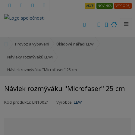
AKCE
NOVINKA
VÝPRODEJ
☰
V
y
h
Ú
Provoz a vybavení
Úklidové nářadí LEWI
l
v
e
o
Návleky rozmýváků LEWI
d
d
a
Návlek rozmýváku ''Microfaser'' 25 cm
n
t
í
s
Návlek rozmýváku ''Microfaser'' 25 cm
t
r
Kód produktu:
LN10021
Výrobce:
LEWI
a
n
a