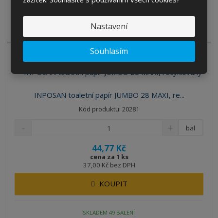
Kvalitní dvouvrstvý toaletní papír JUMBO vyrobený ze 100%
Nastavení
celulózy, určený pro provoz...
Souhlasím
INPOSAN toaletní papír JUMBO 28 MAXI, re...
Kód produktu: 20281
bal
44,77 Kč
cena za 1 ks
37,00 Kč bez DPH
KOUPIT
SKLADEM 49 BALENÍ