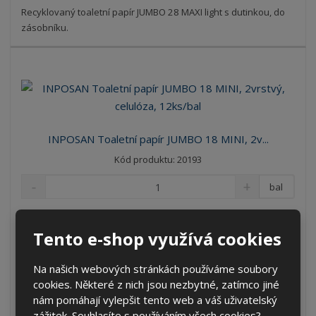
Recyklovaný toaletní papír JUMBO 28 MAXI light s dutinkou, do
zásobníku.
INPOSAN Toaletní papír JUMBO 18 MINI, 2v...
Kód produktu: 20193
bal
37,51 Kč
cena za 1 ks
Tento e-shop využívá cookies
31,00 Kč bez DPH
KOUPIT
Na našich webových stránkách používáme soubory
cookies. Některé z nich jsou nezbytné, zatímco jiné
nám pomáhají vylepšit tento web a váš uživatelský
SKLADEM 208 BALENÍ
zážitek. Souhlasíte s používáním všech cookies?