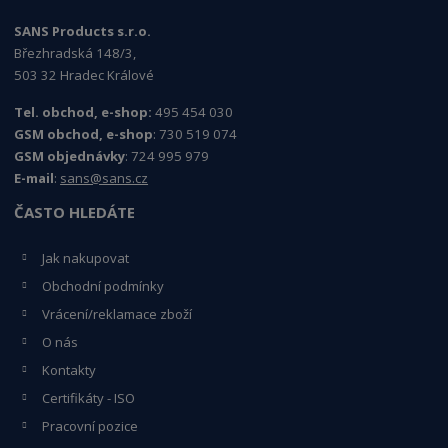
SANS Products s.r.o.
Březhradská 148/3,
503 32 Hradec Králové
Tel. obchod, e-shop:
495 454 030
GSM obchod, e-shop
: 730 519 074
GSM objednávky
: 724 995 979
E-mail
:
sans@sans.cz
ČASTO HLEDÁTE
Jak nakupovat
Obchodní podmínky
Vrácení/reklamace zboží
O nás
Kontakty
Certifikáty - ISO
Pracovní pozice