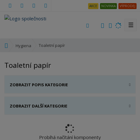
AKCE
NOVINKA
VÝPRODEJ
☰
V
y
h
Ú
Toaletní papír
Hygiena
l
v
e
o
Toaletní papír
d
d
a
n
t
í
ZOBRAZIT POPIS KATEGORIE
s
t
r
ZOBRAZIT DALŠÍ KATEGORIE
a
n
a
Probíhá načítání komponenty