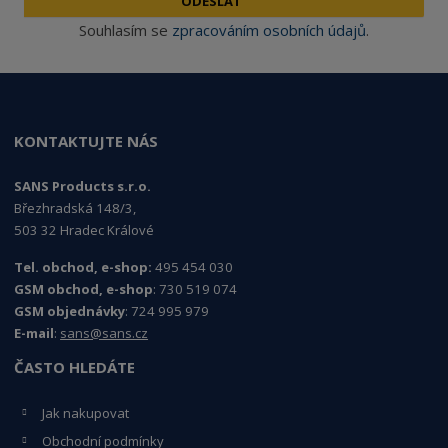
ODESLAT
Souhlasím se
zpracováním osobních údajů
.
KONTAKTUJTE NÁS
SANS Products s.r.o.
Březhradská 148/3,
503 32 Hradec Králové
Tel. obchod, e-shop:
495 454 030
GSM obchod, e-shop
: 730 519 074
GSM objednávky
: 724 995 979
E-mail
:
sans@sans.cz
ČASTO HLEDÁTE
Jak nakupovat
Obchodní podmínky