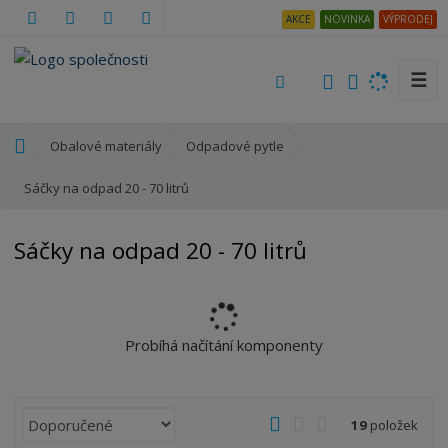
AKCE
NOVINKA
VÝPRODEJ
☰
V
y
h
Ú
Obalové materiály
Odpadové pytle
l
v
e
o
Sáčky na odpad 20 - 70 litrů
d
d
a
n
Sáčky na odpad 20 - 70 litrů
t
í
s
t
r
a
Probíhá načítání komponenty
n
a
Ř
O
T
Ř
19
položek
a
b
a
á