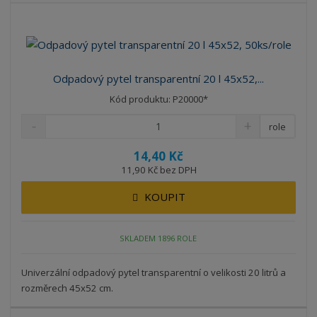
z
r
b
d
e
á
u
k
n
z
l
o
í
k
k
v
p
Odpadový pytel transparentní 20 l 45x52,...
o
o
ý
r
Kód produktu: P20000*
o
v
v
v
d
ý
ý
ý
role
u
v
v
p
k
14,40 Kč
ý
ý
i
t
11,90 Kč bez DPH
p
p
s
ů
i
i
KOUPIT
s
s
SKLADEM 1896 ROLE
Univerzální odpadový pytel transparentní o velikosti 20 litrů a
rozměrech 45x52 cm.