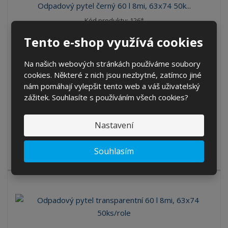
Odpadový pytel černý 60 l 8mi, 63x74 50k...
Kód produktu: 126*
Tento e-shop využívá cookies
role
30,25 Kč
Na našich webových stránkách používáme soubory
25,00 Kč bez DPH
cookies. Některé z nich jsou nezbytné, zatímco jiné
nám pomáhají vylepšit tento web a váš uživatelský
KOUPIT
zážitek. Souhlasíte s používáním všech cookies?
SKLADEM 695 ROLE
Nastavení
Univerzální odpadový pytel černý o velikosti 60 litrů a
Souhlasím
rozměrech 63x74 cm.