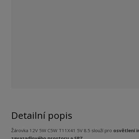
b
c
e
:
5
9
0
5
6
9
4
0
0
9
6
8
Detailní popis
9
Žárovka 12V 5W C5W T11X41 5V 8.5 slouží pro
osvětlení i
zavazadlového prostoru a SPZ
.