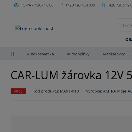
PO-PÁ - 7:30 - 16:00
+420 495 454 030
+420 730 519 
OB
Ú
Autokosmetika
Autodoplňky
Autožárovky
v
o
CAR-LUM žárovka 12V 
d
n
í
K
Kód produktu:
MA91-010
Výrobce:
AMTRA Moje Au
AKCE
s
ó
t
d
r
v
a
ý
n
r
a
o