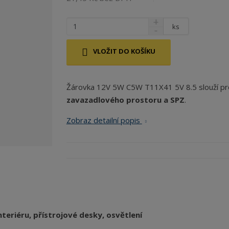
?
ks
VLOŽIT DO KOŠÍKU
Žárovka 12V 5W C5W T11X41 5V 8.5 slouží p
zavazadlového prostoru a SPZ
.
Zobraz detailní popis
nteriéru, přístrojové desky, osvětlení