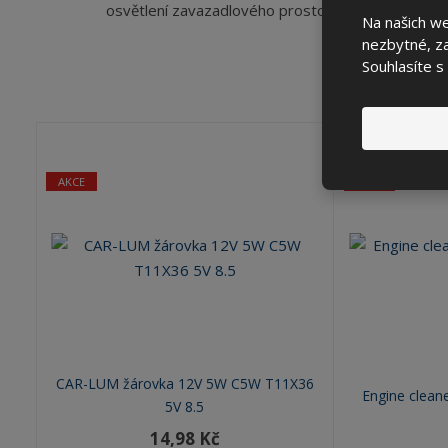
osvětlení zavazadlového prostoru a SPZ
Na našich w
nezbytné, za
Souhlasíte s
AKCE
AKCE
CAR-LUM žárovka 12V 5W C5W T11X36
Engine cleane
5V 8.5
14,98 Kč