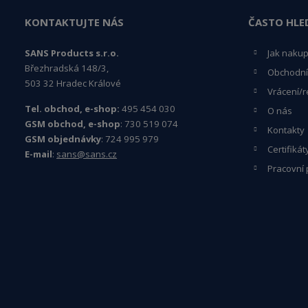
KONTAKTUJTE NÁS
ČASTO HLE
SANS Products s.r.o.
Jak naku
Březhradská 148/3,
Obchodní
503 32 Hradec Králové
Vrácení/r
Tel. obchod, e-shop:
495 454 030
O nás
GSM obchod, e-shop
: 730 519 074
Kontakty
GSM objednávky
: 724 995 979
Certifikát
E-mail
:
sans@sans.cz
Pracovní 