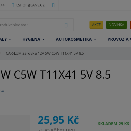
074
ESHOP@SANS.CZ
J
VYHLEDAT
AKCE
NOVINKA
a
k
ALY
HYGIENA
AUTOKOSMETIKA
PROVOZ A 
ý
p
CAR-LUM žárovka 12V 5W C5W T11X41 5V 8.5
r
o
d
5W C5W T11X41 5V 8.5
u
k
t
to
h
l
e
d
25,95 Kč
á
SKLADEM 29 KS
t
21,45 Kč bez DPH
e