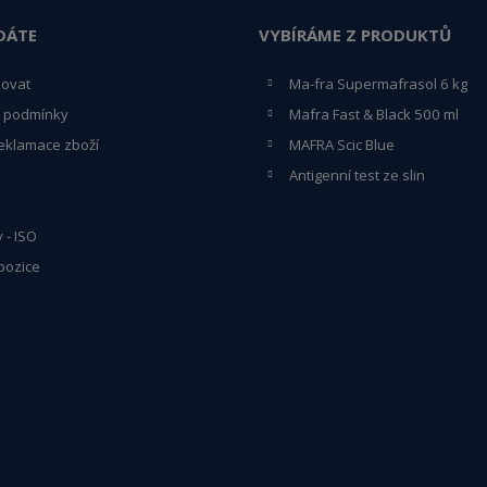
DÁTE
VYBÍRÁME Z PRODUKTŮ
povat
Ma-fra Supermafrasol 6 kg
 podmínky
Mafra Fast & Black 500 ml
eklamace zboží
MAFRA Scic Blue
Antigenní test ze slin
y - ISO
pozice