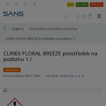
AKCE
NOVINKA
VÝPRODEJ
☰
V
y
h
Ú
Hygiena
Prostředky na podlahy a povrchy
l
v
o
CLINEX FLORAL BREEZE prostředek na podlahu 1 l
e
d
d
n
a
CLINEX FLORAL BREEZE prostředek na
í
t
podlahu 1 l
s
t
r
NOVINKA
a
K
Kód produktu:
MA77-884
Výrobce:
Amtra Sp. z o. o
n
ó
a
d
v
ý
r