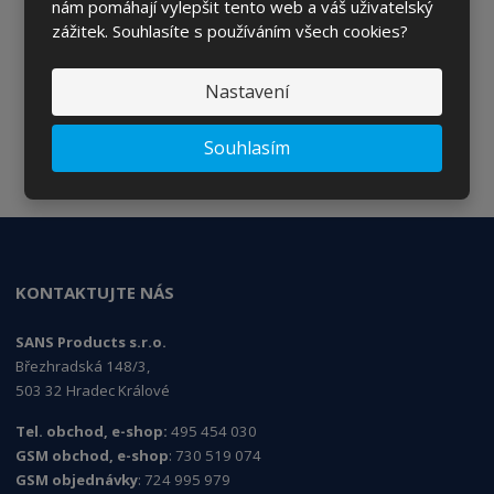
nám pomáhají vylepšit tento web a váš uživatelský
zážitek. Souhlasíte s používáním všech cookies?
ODESLAT
Nastavení
Souhlasím
Souhlasím se
zpracováním osobních údajů
.
KONTAKTUJTE NÁS
SANS Products s.r.o.
Březhradská 148/3,
503 32 Hradec Králové
Tel. obchod, e-shop:
495 454 030
GSM obchod, e-shop
: 730 519 074
GSM objednávky
: 724 995 979