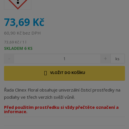
o
b
c
73,69 Kč
e
:
5
60,90 Kč bez DPH
9
73,69 Kč / 1 l
0
SKLADEM 6 KS
7
5
ks
1
3
VLOŽIT DO KOŠÍKU
2
7
0
Řada Clinex Floral obsahuje univerzální čisticí prostředky na
7
podlahy ve třech verzích svěží vůně.
7
Před použitím prostředku si vždy přečtěte označení a
5
informace.