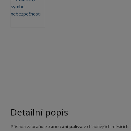
b
c
e
:
5
0
2
0
1
4
4
8
0
0
5
2
1
Detailní popis
Přísada zabraňuje
zamrzání paliva
v chladnějších měsících