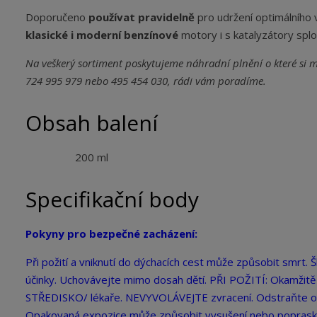
Doporučeno
používat pravidelně
pro udržení optimálního
klasické i moderní benzínové
motory i s katalyzátory splo
Na veškerý sortiment poskytujeme náhradní plnění o které si 
724 995 979 nebo 495 454 030, rádi vám poradíme.
Obsah balení
200 ml
Specifikační body
Pokyny pro bezpečné zacházení:
Při požití a vniknutí do dýchacích cest může způsobit smrt.
účinky. Uchovávejte mimo dosah dětí. PŘI POŽITÍ: Okamž
STŘEDISKO/ lékaře. NEVYVOLÁVEJTE zvracení. Odstraňte obs
Opakovaná expozice může způsobit vysušení nebo popraská