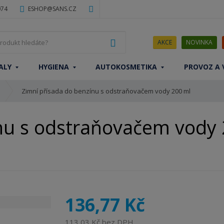
074
ESHOP@SANS.CZ
J
VYHLEDAT
AKCE
NOVINKA
a
k
ALY
HYGIENA
AUTOKOSMETIKA
PROVOZ A 
ý
p
Zimní přísada do benzínu s odstraňovačem vody 200 ml
r
o
d
nu s odstraňovačem vody 
u
k
t
h
l
e
d
136,77 Kč
á
t
113,03 Kč bez DPH
e