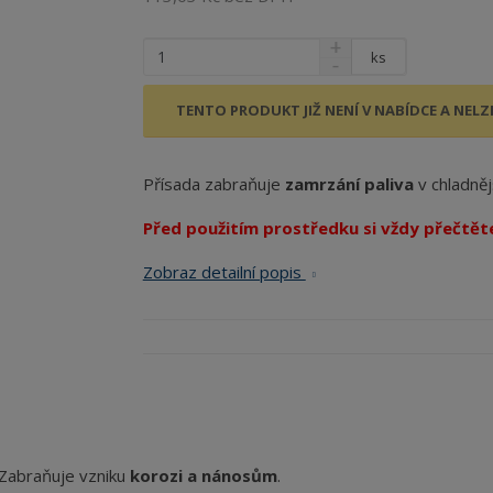
?
ks
TENTO PRODUKT JIŽ NENÍ V NABÍDCE A NELZE
Přísada zabraňuje
zamrzání paliva
v chladněj
Před použitím prostředku si vždy přečtět
Zobraz detailní popis
. Zabraňuje vzniku
korozi a nánosům
.