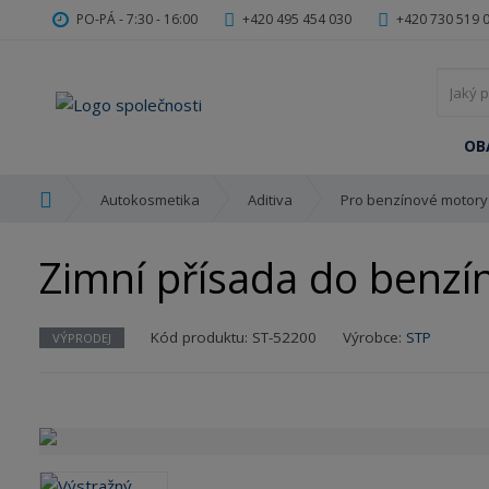
PO-PÁ - 7:30 - 16:00
+420 495 454 030
+420 730 519 
OB
Ú
Autokosmetika
Aditiva
Pro benzínové motory
v
o
Zimní přísada do benzí
d
n
í
K
Kód produktu:
ST-52200
Výrobce:
STP
VÝPRODEJ
s
ó
t
d
r
v
a
ý
n
r
a
o