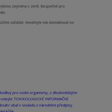
 výkonu zejména v zimě. Bezpečné pro
din.
můžete zažádat. Neváhejte nás kontaktovat na
 Škodlivý pro vodní organismy, s dlouhodobými
itě volejte TOXIKOLOGICKÉ INFORMAČNÍ
ah/ obal v souladu s národními předpisy.
ní kůže.