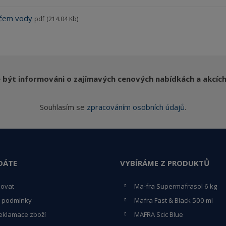
ačem vody
pdf
(214.04 Kb)
 být informováni o zajímavých cenových nabídkách a akcíc
Souhlasím se
zpracováním osobních údajů
.
DÁTE
VYBÍRÁME Z PRODUKTŮ
povat
Ma-fra Supermafrasol 6 kg
 podmínky
Mafra Fast & Black 500 ml
eklamace zboží
MAFRA Scic Blue