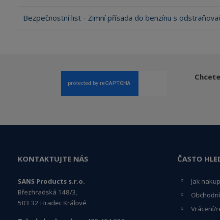
Bezpečnostní list - Zimní přísada do benzínu s odstraňov
Chcete
KONTAKTUJTE NÁS
ČASTO HLE
SANS Products s.r.o.
Jak naku
Březhradská 148/3,
Obchodní
503 32 Hradec Králové
Vrácení/r