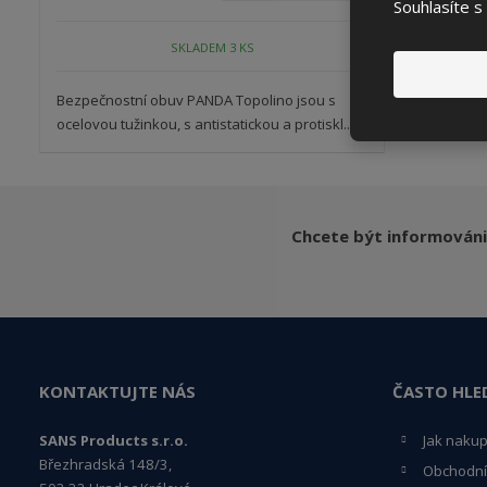
Souhlasíte s
SKLADEM 3 KS
Bezpečnostní obuv PANDA Topolino jsou s
ocelovou tužinkou, s antistatickou a protiskl...
Chcete být informováni
KONTAKTUJTE NÁS
ČASTO HLE
SANS Products s.r.o.
Jak naku
Březhradská 148/3,
Obchodní