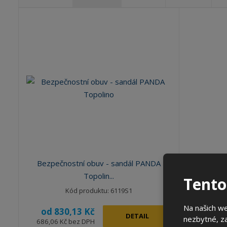
Ř
a
z
e
n
í
p
r
o
d
u
k
t
ů
Bezpečnostní obuv - sandál PANDA
Topolin...
Tento
Kód produktu: 6119S1
Na našich w
od
830,13 Kč
DETAIL
nezbytné, za
686,06 Kč bez DPH