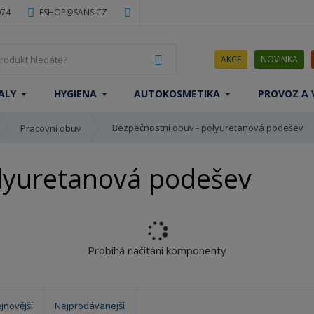
074
ESHOP@SANS.CZ
J
VYHLEDAT
AKCE
NOVINKA
a
k
ALY
HYGIENA
AUTOKOSMETIKA
PROVOZ A 
ý
p
Bezpečnostní obuv - polyuretanová podešev
r
Pracovní obuv
o
d
olyuretanová podešev
u
k
t
h
l
Probíhá načítání komponenty
e
d
á
t
jnovější
Nejprodávanejší
e