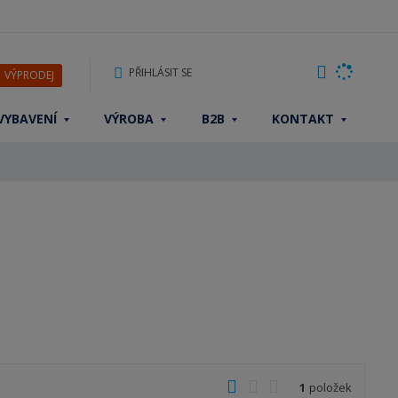
PŘIHLÁSIT SE
VÝPRODEJ
VYBAVENÍ
VÝROBA
B2B
KONTAKT
O
T
Ř
1
položek