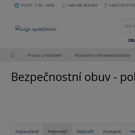
PO-PÁ - 7:30 - 16:00
+420 495 454 030
+420 730 519 
OB
Ú
Provoz a vybavení
Pracovní a ochranné pomůcky
v
o
Bezpečnostní obuv - p
d
n
í
s
t
r
a
n
a
Doporučené
Nejlevnější
Nejdražší
Dostupné
Ne