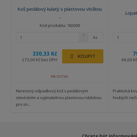
Koš pedálový kulatý s plastovou vložkou
Lopat
...
Kód produktu: 182009
ks
330,33 Kč
7
KOUPIT
273,00 Kč bez DPH
66,00 K
NA DOTAZ
Nerezový odpadkový koš s pedálovým
Praktická ko
otevíráním a vyjímatelnou plastovou nádobou
hrubých nečist
pro sn...
Chcete být informováni