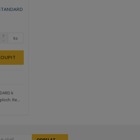
í STANDARD
ks
KOUPIT
NDARD k
loch. Re...
ODESLAT