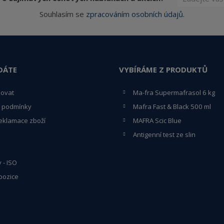
Souhlasím se
zpracováním osobních údajů
.
DÁTE
VYBÍRÁME Z PRODUKTŮ
povat
Ma-fra Supermafrasol 6 kg
 podmínky
Mafra Fast & Black 500 ml
eklamace zboží
MAFRA Scic Blue
Antigenní test ze slin
y - ISO
pozice