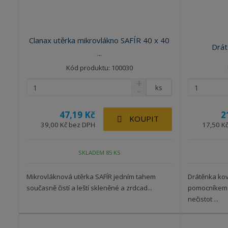
u
k
t
ů
Clanax utěrka mikrovlákno SAFÍR 40 x 40
Drát
...
Kód produktu: 100030
ks
47,19 Kč
2
KOUPIT
39,00 Kč bez DPH
17,50 K
SKLADEM 85 KS
Mikrovláknová utěrka SAFÍR jedním tahem
Drátěnka ko
současně čistí a leští skleněné a zrdcad...
pomocníkem v
nečistot ...