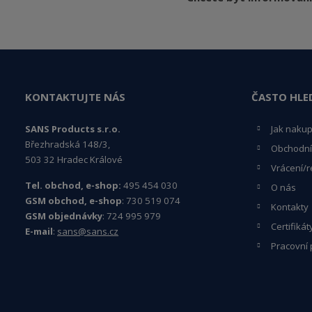
KONTAKTUJTE NÁS
ČASTO HLE
SANS Products s.r.o.
Jak naku
Březhradská 148/3,
Obchodní
503 32 Hradec Králové
Vrácení/r
Tel. obchod, e-shop:
495 454 030
O nás
GSM obchod, e-shop
: 730 519 074
Kontakty
GSM objednávky
: 724 995 979
Certifikát
E-mail
:
sans@sans.cz
Pracovní 