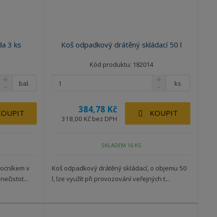
p
p
s
i
i
s
s
da 3 ks
Koš odpadkový drátěný skládací 50 l
Kód produktu: 182014
bal.
ks
384,78 Kč
KOUPIT
KOUPIT
318,00 Kč bez DPH
SKLADEM 16 KS
mocníkem v
Koš odpadkový drátěný skládací, o objemu 50
ečistot...
l, lze využít při provozování veřejných t...