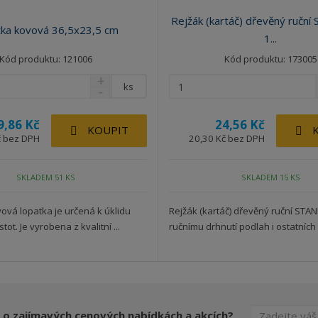
Rejžák (kartáč) dřevěný ručn
ka kovová 36,5x23,5 cm
1...
Kód produktu: 121006
Kód produktu: 173005
ks
9,86 Kč
24,56 Kč
KOUPIT
č bez DPH
20,30 Kč bez DPH
SKLADEM 51 KS
SKLADEM 15 KS
vová lopatka je určená k úklidu
Rejžák (kartáč) dřevěný ruční STA
ot. Je vyrobena z kvalitní ...
ručnímu drhnutí podlah i ostatních p
 o zajímavých cenových nabídkách a akcích?