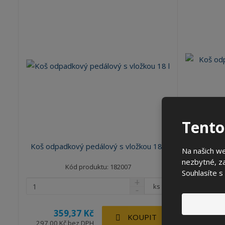
Tento
Koš odp
Koš odpadkový pedálový s vložkou 18 l
Na našich w
nezbytné, za
Kód produktu: 182007
Souhlasíte s
ks
359,37 Kč
16
KOUPIT
297,00 Kč bez DPH
136,00 K