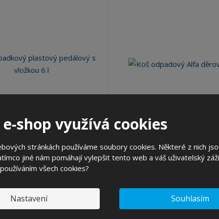
 e-shop využívá cookies
adkový plastový pedálový s
Koš odpadový Alfa děrova
ebových stránkách používáme soubory cookies. Některé z nich jso
vložko...
tímco jiné nám pomáhají vylepšit tento web a váš uživatelský záži
Kód produktu: 182006
Kód produktu: 180000
 používáním všech cookies?
ks
Nastavení
Souhlasím
4,56 Kč
88,94 Kč
KOUPIT
č bez DPH
73,50 Kč bez DPH