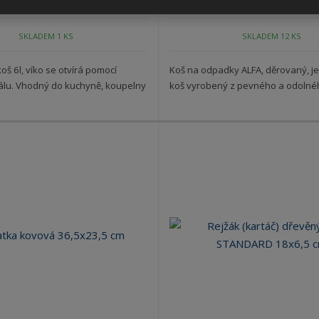
SKLADEM 1 KS
SKLADEM 12 KS
š 6l, víko se otvírá pomocí
Koš na odpadky ALFA, děrovaný, je
álu. Vhodný do kuchyně, koupelny
koš vyrobený z pevného a odolnéh