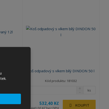
ný 12l
Koš odpadový s víkem bílý DINDON 50 l
u
tek.
Kód produktu: 181032
ks
ks
532,40 Kč
KOUPIT
KOUPIT
440,00 Kč bez DPH