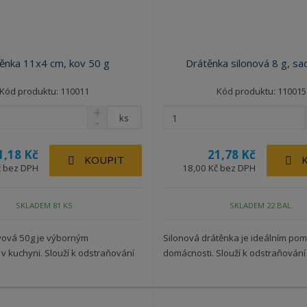
ěnka 11x4 cm, kov 50 g
Drátěnka silonová 8 g, sa
Kód produktu: 110011
Kód produktu: 110015
ks
1,18 Kč
21,78 Kč
KOUPIT
č bez DPH
18,00 Kč bez DPH
SKLADEM 81 KS
SKLADEM 22 BAL.
vová 50g je výborným
Silonová drátěnka je ideálním po
 kuchyni. Slouží k odstraňování
domácnosti. Slouží k odstraňování n