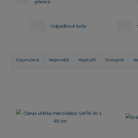
jelenice
Odpadkové koše
Doporučené
Nejlevnější
Nejdražší
Dostupné
Ne
Ř
a
z
e
n
í
p
r
o
d