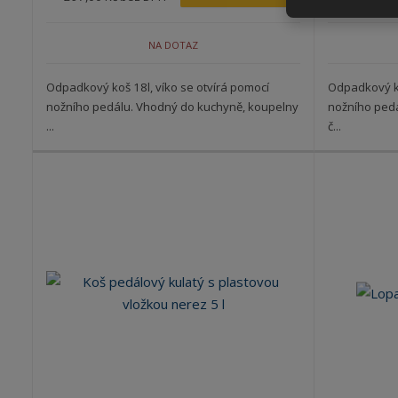
NA DOTAZ
Odpadkový koš 18l, víko se otvírá pomocí
Odpadkový ko
nožního pedálu. Vhodný do kuchyně, koupelny
nožního ped
...
č...