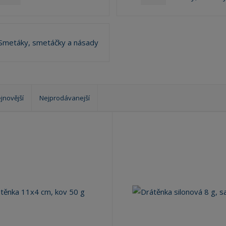
?
Smetáky, smetáčky a násady
jnovější
Nejprodávanejší