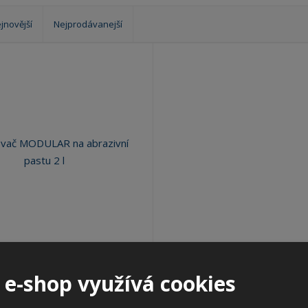
?
jnovější
Nejprodávanejší
ODULAR na abrazivní pastu 2
l
 e-shop využívá cookies
 produktu: 4XBF-WWO/EXT