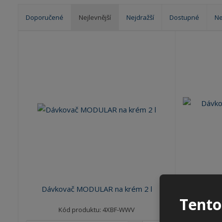
Doporučené
Nejlevnější
Nejdražší
Dostupné
Ne
Ř
a
z
e
n
í
p
r
o
d
u
k
t
ů
Dávkovač M
Dávkovač MODULAR na krém 2 l
Tento
Kód produktu: 4XBF-WWV
Kód