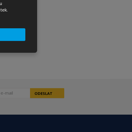
u
tek.
ODESLAT