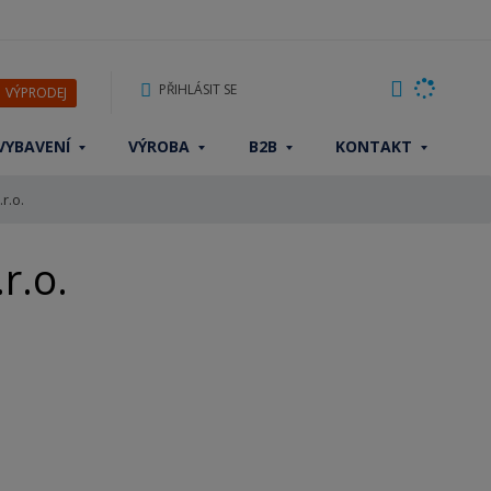
PŘIHLÁSIT SE
VÝPRODEJ
VYBAVENÍ
VÝROBA
B2B
KONTAKT
r.o.
r.o.