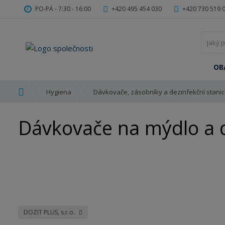
PO-PÁ - 7:30 - 16:00
+420 495 454 030
+420 730 519 
OB
Ú
Hygiena
Dávkovače, zásobníky a dezinfekční stani
v
o
Dávkovače na mýdlo a de
d
n
í
s
t
r
a
n
a
DOZIT PLUS, s.r.o.