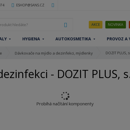
074
ESHOP@SANS.CZ
J
VYHLEDAT
AKCE
NOVINKA
a
k
ALY
HYGIENA
AUTOKOSMETIKA
PROVOZ A 
ý
p
DOZIT PLUS, s.
r
ce
Dávkovače na mýdlo a dezinfekci, mýdlenky
o
d
zinfekci - DOZIT PLUS, s.
u
k
t
h
l
Probíhá načítání komponenty
e
d
á
t
e