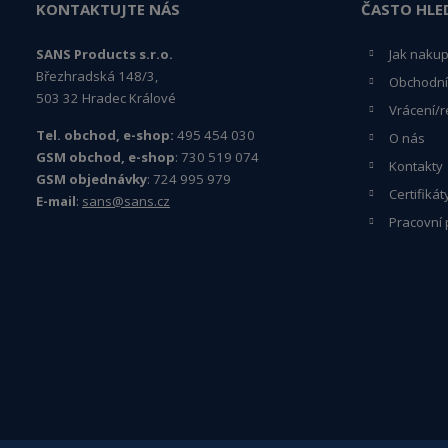
KONTAKTUJTE NÁS
ČASTO HLE
SANS Products s.r.o.
Jak naku
Březhradská 148/3,
Obchodní
503 32 Hradec Králové
Vrácení/r
Tel. obchod, e-shop:
495 454 030
O nás
GSM obchod, e-shop
: 730 519 074
Kontakty
GSM objednávky
: 724 995 979
Certifikát
E-mail
:
sans@sans.cz
Pracovní 