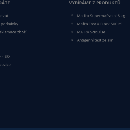
DÁTE
VYBÍRÁME Z PRODUKTŮ
povat
Ma-fra Supermafrasol 6 kg
 podmínky
Mafra Fast & Black 500 ml
eklamace zboží
MAFRA Scic Blue
Antigenní test ze slin
y - ISO
pozice