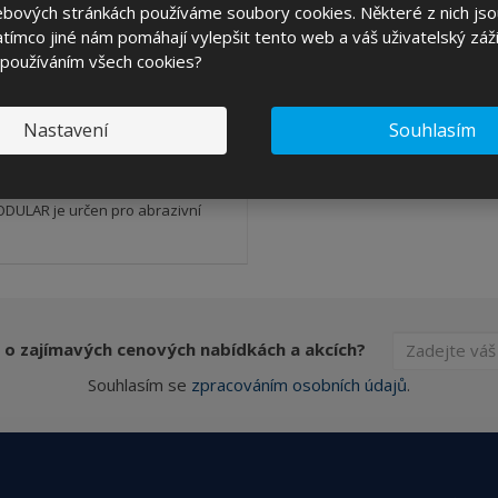
ebových stránkách používáme soubory cookies. Některé z nich jso
ks
tímco jiné nám pomáhají vylepšit tento web a váš uživatelský záži
 používáním všech cookies?
5,62 Kč
KOUPIT
č bez DPH
Nastavení
Souhlasím
SKLADEM 7 KS
DULAR je určen pro abrazivní
 o zajímavých cenových nabídkách a akcích?
Souhlasím se
zpracováním osobních údajů
.