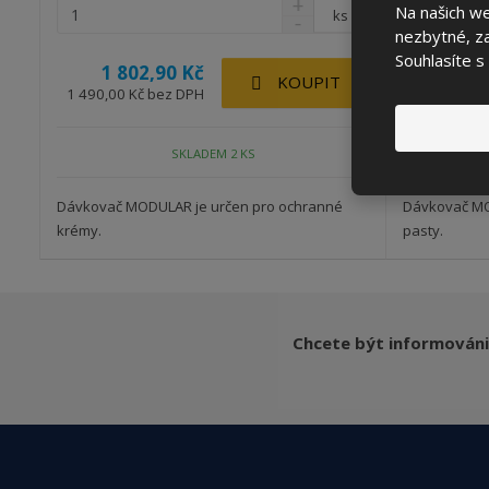
Na našich w
ks
nezbytné, za
Souhlasíte s
1 802,90 Kč
2 18
KOUPIT
1 490,00 Kč bez DPH
1 806,30 K
SKLADEM 2 KS
Dávkovač MODULAR je určen pro ochranné
Dávkovač MO
krémy.
pasty.
Chcete být informováni