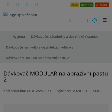
AKCE
NOVINKA
VÝPRODEJ
☰
V
y
h
Ú
Hygiena
Dávkovače, zásobníky a dezinfekční stanice
l
v
e
o
Dávkovače na mýdlo a dezinfekci, mýdlenky
d
d
a
Dávkovač MODULAR na abrazivní pastu 2 l
n
t
í
s
Dávkovač MODULAR na abrazivní pastu
t
2 l
r
a
K
Kód produktu:
4XBF-WWO/EXT
Výrobce:
DOZIT PLUS, s.r.o.
n
ó
a
d
v