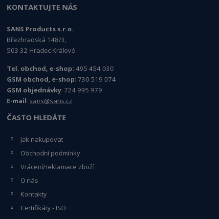
KONTAKTUJTE NÁS
SANS Products s.r.o.
Březhradská 148/3,
503 32 Hradec Králové
Tel. obchod, e-shop:
495 454 030
GSM obchod, e-shop
: 730 519 074
GSM objednávky
: 724 995 979
E-mail
:
sans@sans.cz
ČASTO HLEDÁTE
Jak nakupovat
Obchodní podmínky
Vrácení/reklamace zboží
O nás
Kontakty
Certifikáty - ISO