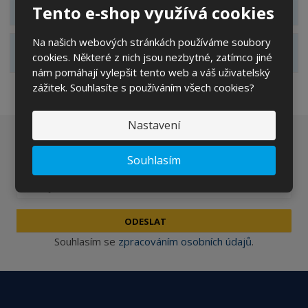
ZOBRAZIT HODNOCENÍ PRODUKTU
Tento e-shop využívá cookies
Na našich webových stránkách používáme soubory
ZOBRAZIT ALTERNATIVNÍ PRODUKTY
cookies. Některé z nich jsou nezbytné, zatímco jiné
nám pomáhají vylepšit tento web a váš uživatelský
zážitek. Souhlasíte s používáním všech cookies?
Nastavení
Chcete být informováni o zajímavých cenových
Souhlasím
nabídkách a akcích?
ODESLAT
Souhlasím se
zpracováním osobních údajů
.