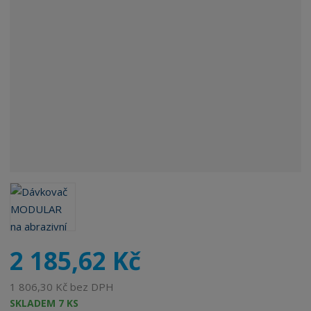
ý
r
o
b
c
e
:
8
5
9
5
5
8
7
1
3
3
2 185,62 Kč
4
7
1 806,30 Kč bez DPH
7
SKLADEM 7 KS