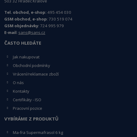
503 32 Hradec Králové
Tel. obchod, e-shop:
495 454 030
GSM obchod, e-shop
: 730 519 074
GSM objednávky
: 724 995 979
E-mail
:
sans@sans.cz
ČASTO HLEDÁTE
Jak nakupovat
Obchodní podmínky
Vrácení/reklamace zboží
O nás
Kontakty
Certifikáty - ISO
Pracovní pozice
VYBÍRÁME Z PRODUKTŮ
Ma-fra Supermafrasol 6 kg