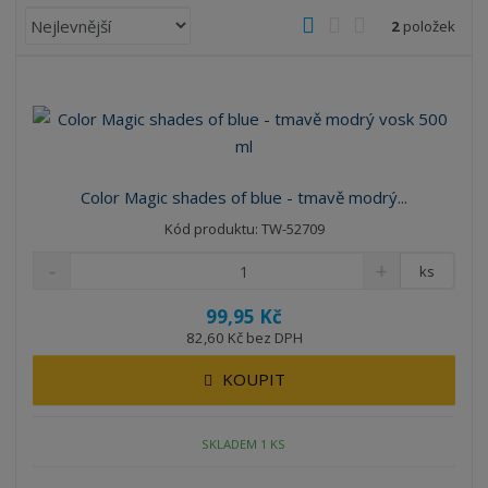
Ř
O
T
Ř
2
položek
a
b
a
á
z
r
b
d
e
á
u
k
n
z
l
o
í
k
k
v
p
o
o
ý
r
Color Magic shades of blue - tmavě modrý...
o
v
v
v
Kód produktu: TW-52709
d
ý
ý
ý
u
v
v
p
ks
k
ý
ý
i
t
99,95 Kč
p
p
s
ů
82,60 Kč bez DPH
i
i
s
s
KOUPIT
SKLADEM 1 KS