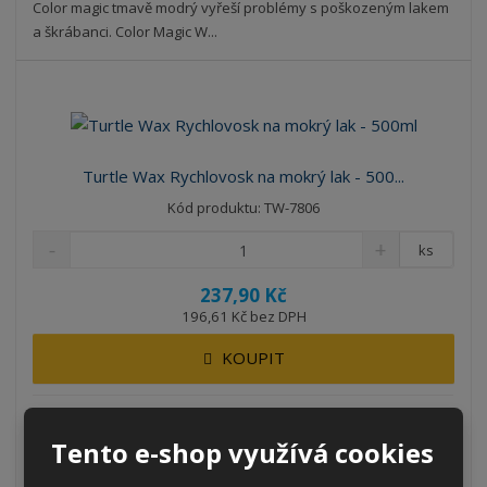
Color magic tmavě modrý vyřeší problémy s poškozeným lakem
a škrábanci. Color Magic W...
Turtle Wax Rychlovosk na mokrý lak - 500...
Kód produktu: TW-7806
ks
237,90 Kč
196,61 Kč bez DPH
KOUPIT
SKLADEM 7 KS
Tento e-shop využívá cookies
Nejrychlejší způsob voskování auta. Jedinečné