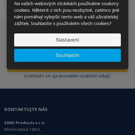
Na našich webových stránkách používáme soubory
složení přípravku Vám umožní snadn...
cookies. Některé z nich jsou nezbytné, zatímco jiné
nám pomáhají vylepšit tento web a váš uživatelský
zážitek. Souhlasíte s používáním všech cookies?
Chcete být informováni o zajímavých cenových
Nastavení
nabídkách a akcích?
Souhlasím
ODESLAT
Souhlasím se
zpracováním osobních údajů
.
KONTAKTUJTE NÁS
SANS Products s.r.o.
Březhradská 148/3,