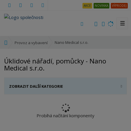
AKCE
NOVINKA
VÝPRODEJ
☰
V
y
h
Ú
Nano Medical s.r.o.
Provoz a vybavení
l
v
e
o
Úklidové nářadí, pomůcky - Nano
d
d
Medical s.r.o.
a
n
t
í
s
ZOBRAZIT DALŠÍ KATEGORIE
t
r
a
n
a
Probíhá načítání komponenty