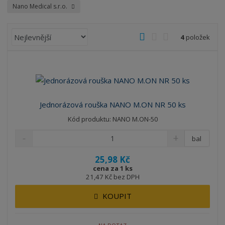
Nano Medical s.r.o.
Ř
O
T
Ř
4
položek
a
b
a
á
z
r
b
d
e
á
u
k
n
z
l
o
í
k
k
v
p
Jednorázová rouška NANO M.ON NR 50 ks
o
o
ý
r
Kód produktu: NANO M.ON-50
o
v
v
v
d
ý
ý
ý
bal
u
v
v
p
k
25,98 Kč
ý
ý
i
t
cena za 1 ks
p
p
s
21,47 Kč bez DPH
ů
i
i
KOUPIT
s
s