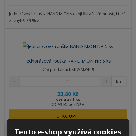
Jednorázová rouška NANO M.ON s dvojí filtrační účinností, která
zachytí 99,9 % v...
Jednorázová rouška NANO M.ON NR 5 ks
Kód produktu: NANO M.ON-5
bal
33,80 Kč
cena za 1 ks
27,93 Kč bez DPH
KOUPIT
Tento e-shop využívá cookies
SKLADEM 11 BALENÍ