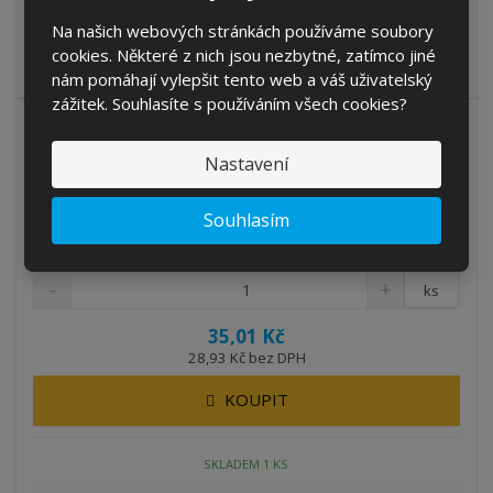
Na našich webových stránkách používáme soubory
Jednorázová rouška NANO M.ON s dvojí filtrační účinností, která
cookies. Některé z nich jsou nezbytné, zatímco jiné
zachytí 99,9 % v...
nám pomáhají vylepšit tento web a váš uživatelský
zážitek. Souhlasíte s používáním všech cookies?
Nastavení
Rouška zdravotnická NANO M.ON NR 1 ks
Souhlasím
Kód produktu: NZR1
ks
35,01 Kč
28,93 Kč bez DPH
KOUPIT
SKLADEM 1 KS