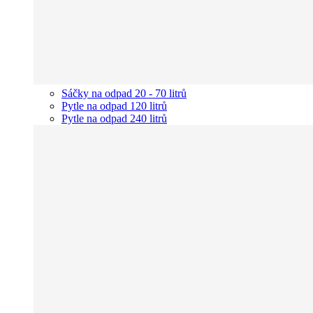
Sáčky na odpad 20 - 70 litrů
Pytle na odpad 120 litrů
Pytle na odpad 240 litrů