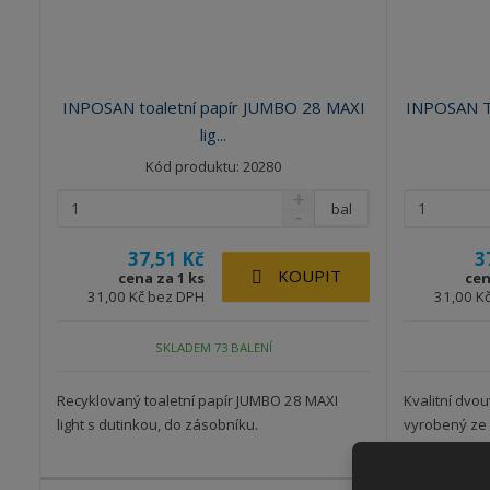
INPOSAN toaletní papír JUMBO 28 MAXI
INPOSAN To
lig...
Kód produktu: 20280
bal
37,51 Kč
3
KOUPIT
cena za 1 ks
cen
31,00 Kč bez DPH
31,00 K
SKLADEM 73 BALENÍ
Recyklovaný toaletní papír JUMBO 28 MAXI
Kvalitní dvo
light s dutinkou, do zásobníku.
vyrobený ze 
provoz...