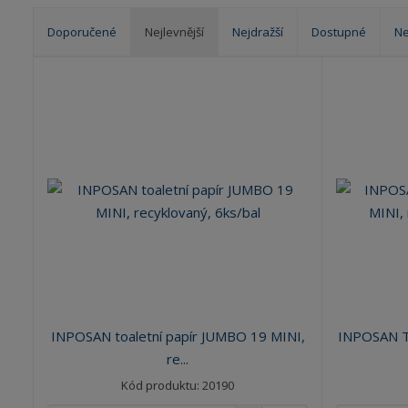
Doporučené
Nejlevnější
Nejdražší
Dostupné
Ne
Ř
a
z
e
n
í
p
r
o
d
u
k
t
ů
INPOSAN toaletní papír JUMBO 19 MINI,
INPOSAN To
re...
Kód produktu: 20190