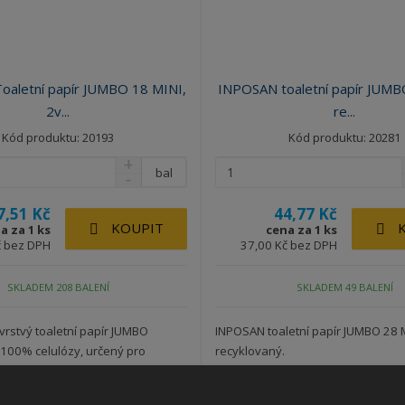
aletní papír JUMBO 18 MINI,
INPOSAN toaletní papír JUMB
2v...
re...
Kód produktu: 20193
Kód produktu: 20281
bal
7,51 Kč
44,77 Kč
KOUPIT
a za 1 ks
cena za 1 ks
č bez DPH
37,00 Kč bez DPH
SKLADEM 208 BALENÍ
SKLADEM 49 BALENÍ
uvrstvý toaletní papír JUMBO
INPOSAN toaletní papír JUMBO 28 
100% celulózy, určený pro
recyklovaný.