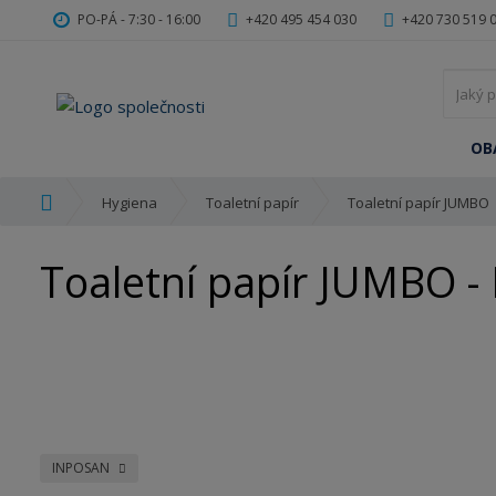
PO-PÁ - 7:30 - 16:00
+420 495 454 030
+420 730 519 
OB
Ú
Hygiena
Toaletní papír
Toaletní papír JUMBO
v
o
Toaletní papír JUMBO 
d
n
í
s
t
r
a
n
a
INPOSAN