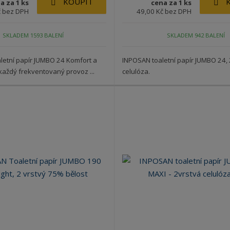
KOUPIT
a za 1 ks
cena za 1 ks
č bez DPH
49,00 Kč bez DPH
SKLADEM 1593 BALENÍ
SKLADEM 942 BALENÍ
etní papír JUMBO 24 Komfort a
INPOSAN toaletní papír JUMBO 24, 2
každý frekventovaný provoz ...
celulóza.