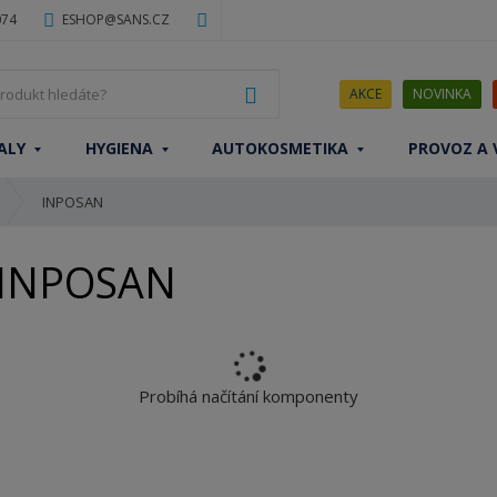
074
ESHOP@SANS.CZ
J
VYHLEDAT
AKCE
NOVINKA
a
k
ALY
HYGIENA
AUTOKOSMETIKA
PROVOZ A 
ý
p
INPOSAN
r
o
d
- INPOSAN
u
k
t
h
l
Probíhá načítání komponenty
e
d
á
t
e