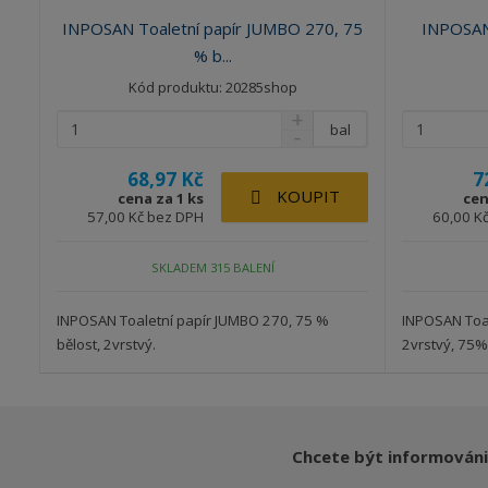
INPOSAN Toaletní papír JUMBO 270, 75
INPOSAN
% b...
Kód produktu: 20285shop
bal
68,97 Kč
7
KOUPIT
cena za 1 ks
cen
57,00 Kč bez DPH
60,00 K
SKLADEM 315 BALENÍ
INPOSAN Toaletní papír JUMBO 270, 75 %
INPOSAN Toal
bělost, 2vrstvý.
2vrstvý, 75%
Chcete být informováni