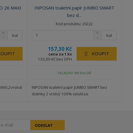
BO 26 MAXI
INPOSAN toaletní papír JUMBO SMART
bez d...
Kód produktu: 20222
bal
bal
157,30 Kč
KOUPIT
KOUPIT
cena za 1 ks
130,00 Kč bez DPH
SKLADEM 340 BALENÍ
MAXI,2vrstvá
INPOSAN toaletní papír JUMBO SMART bez
dutinky 2 vrstvý 100% celulóza.
ODESLAT