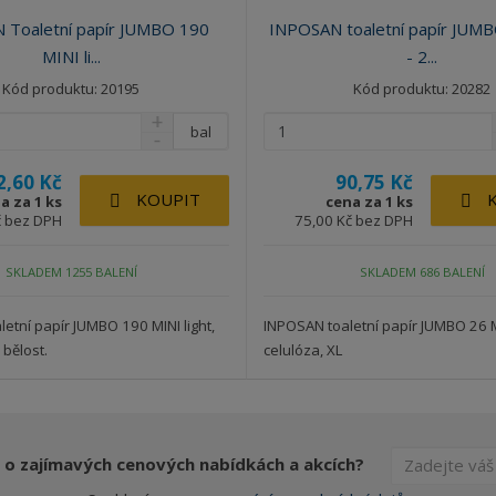
 Toaletní papír JUMBO 190
INPOSAN toaletní papír JUM
MINI li...
- 2...
Kód produktu: 20195
Kód produktu: 20282
bal
2,60 Kč
90,75 Kč
KOUPIT
a za 1 ks
cena za 1 ks
č bez DPH
75,00 Kč bez DPH
SKLADEM 1255 BALENÍ
SKLADEM 686 BALENÍ
etní papír JUMBO 190 MINI light,
INPOSAN toaletní papír JUMBO 26 
 bělost.
celulóza, XL
 o zajímavých cenových nabídkách a akcích?