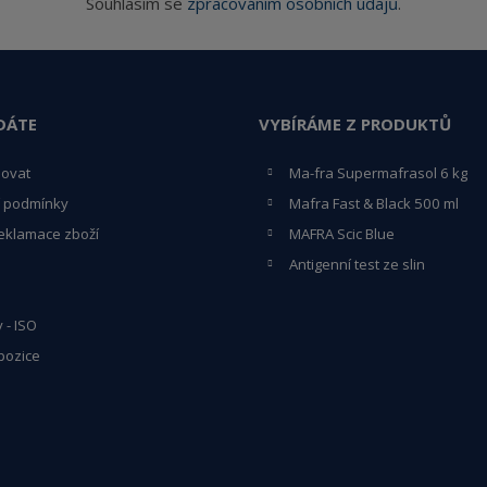
Souhlasím se
zpracováním osobních údajů
.
DÁTE
VYBÍRÁME Z PRODUKTŮ
povat
Ma-fra Supermafrasol 6 kg
 podmínky
Mafra Fast & Black 500 ml
eklamace zboží
MAFRA Scic Blue
Antigenní test ze slin
y - ISO
pozice