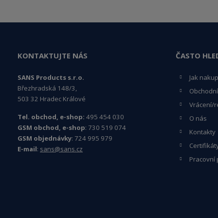
KONTAKTUJTE NÁS
ČASTO HLE
SANS Products s.r.o.
Jak naku
Březhradská 148/3,
Obchodní
503 32 Hradec Králové
Vrácení/r
Tel. obchod, e-shop:
495 454 030
O nás
GSM obchod, e-shop
: 730 519 074
Kontakty
GSM objednávky
: 724 995 979
Certifikát
E-mail
:
sans@sans.cz
Pracovní 