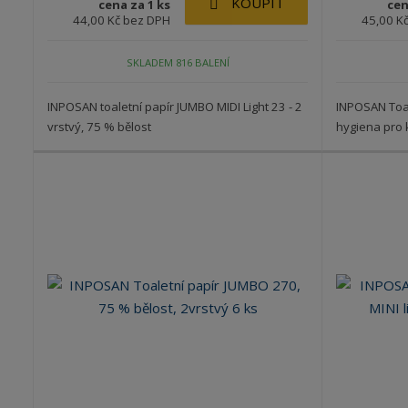
KOUPIT
cena za 1 ks
cen
44,00 Kč bez DPH
45,00 K
SKLADEM 816 BALENÍ
INPOSAN toaletní papír JUMBO MIDI Light 23 - 2
INPOSAN Toal
vrstvý, 75 % bělost
hygiena pro 