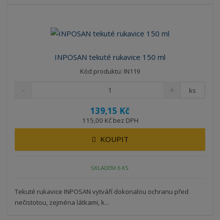
b
a
á
z
r
b
d
e
á
u
k
n
z
l
o
í
k
k
v
p
INPOSAN tekuté rukavice 150 ml
o
o
ý
r
Kód produktu: IN119
o
v
v
v
d
ý
ý
ý
ks
u
v
v
p
k
139,15 Kč
ý
ý
i
t
115,00 Kč bez DPH
p
p
s
ů
i
i
KOUPIT
s
s
SKLADEM 6 KS
Tekuté rukavice INPOSAN vytváří dokonalou ochranu před
nečistotou, zejména látkami, k...