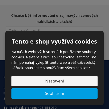
Chcete být informováni o zajímavých cenových
nabídkách a akcích?
Tento e-shop využívá cookies
ODESLAT
Souhlasím se
zpracováním osobních údajů
.
Na našich webových stránkách používáme soubory
cookies. Některé z nich jsou nezbytné, zatímco jiné
nám pomáhají vylepšit tento web a váš uživatelský
zážitek. Souhlasíte s používáním všech cookies?
KONTAKTUJTE NÁS
Nastavení
SANS Products s.r.o.
Souhlasím
Březhradská 148/3,
503 32 Hradec Králové
Tel. obchod, e-shop:
495 454 030