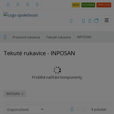
AKCE
NOVINKA
VÝPRODEJ
☰
V
y
h
Ú
INPOSAN
Pracovní rukavice
Tekuté rukavice
l
v
e
o
Tekuté rukavice - INPOSAN
d
d
a
n
t
í
s
t
Probíhá načítání komponenty
r
a
n
INPOSAN
a
Ř
O
T
Ř
1
položek
a