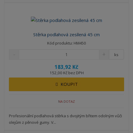
b
a
á
z
r
b
d
e
á
u
k
n
z
l
o
í
k
k
v
p
Stěrka podlahová zesílená 45 cm
o
o
ý
r
Kód produktu: HM450
o
v
v
v
d
ý
ý
ý
ks
u
v
v
p
k
183,92 Kč
ý
ý
i
t
152,00 Kč bez DPH
p
p
s
ů
i
i
KOUPIT
s
s
NA DOTAZ
Profesionální podlahová stěrka s dvojitým břitem odolným vůči
olejům z pěnové gumy. V...