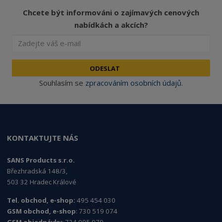
Chcete být informováni o zajímavých cenových
nabídkách a akcích?
ODESLAT
Souhlasím se
zpracováním osobních údajů
.
KONTAKTUJTE NÁS
SANS Products s.r.o.
Březhradská 148/3,
503 32 Hradec Králové
Tel. obchod, e-shop:
495 454 030
GSM obchod, e-shop
: 730 519 074
GSM objednávky
: 724 995 979