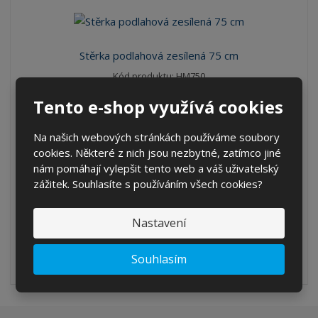
Stěrka podlahová zesílená 75 cm
Kód produktu: HM750
Tento e-shop využívá cookies
ks
268,62 Kč
Na našich webových stránkách používáme soubory
222,00 Kč bez DPH
cookies. Některé z nich jsou nezbytné, zatímco jiné
nám pomáhají vylepšit tento web a váš uživatelský
KOUPIT
zážitek. Souhlasíte s používáním všech cookies?
SKLADEM 6 KS
Nastavení
Profesionální podlahová stěrka s dvojitým břitem odolným vůči
Souhlasím
olejům z pěnové gumy. V...