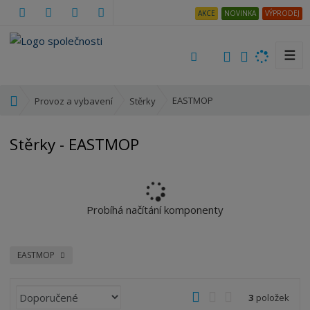
AKCE
NOVINKA
VÝPRODEJ
☰
V
y
h
Ú
EASTMOP
Provoz a vybavení
Stěrky
l
v
e
o
Stěrky - EASTMOP
d
d
a
n
t
í
s
t
Probíhá načítání komponenty
r
a
n
EASTMOP
a
Ř
O
T
Ř
3
položek
a