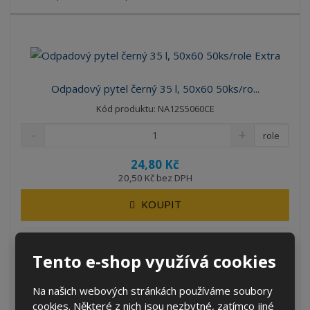
Odpadový pytel černý 35 l, 50x60 50ks/ro...
Kód produktu: NA12S5060CE
role
24,80 Kč
20,50 Kč bez DPH
KOUPIT
SKLADEM 1424 ROLE
Tento e-shop využívá cookies
Univerzální černý odpadový pytel o velikosti 35 litrů a
Na našich webových stránkách používáme soubory
rozměrech 50x60 cm.
cookies. Některé z nich jsou nezbytné, zatímco jiné