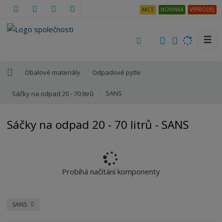
AKCE
NOVINKA
VÝPRODEJ
☰
V
y
h
Ú
Obalové materiály
Odpadové pytle
l
v
e
o
SANS
Sáčky na odpad 20 - 70 litrů
d
d
a
n
Sáčky na odpad 20 - 70 litrů - SANS
t
í
s
t
r
a
Probíhá načítání komponenty
n
a
SANS