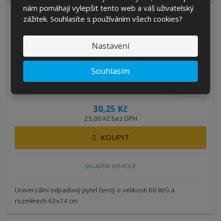
nám pomáhají vylepšit tento web a váš uživatelský
zážitek. Souhlasíte s používáním všech cookies?
Nastavení
Odpadový pytel černý 60 l 8mi, 63x74 50k...
Kód produktu: 126*
Souhlasím
role
30,25 Kč
25,00 Kč bez DPH
KOUPIT
SKLADEM 695 ROLE
Univerzální odpadový pytel černý o velikosti 60 litrů a
rozměrech 63x74 cm.