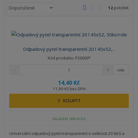
Ř
O
T
Ř
12
položek
a
b
a
á
z
r
b
d
e
á
u
k
n
z
l
o
í
k
k
v
p
Odpadový pytel transparentní 20 l 45x52,...
o
o
ý
r
Kód produktu: P20000*
o
v
v
v
d
ý
ý
ý
role
u
v
v
p
k
14,40 Kč
ý
ý
i
t
11,90 Kč bez DPH
p
p
s
ů
i
i
KOUPIT
s
s
SKLADEM 1896 ROLE
Univerzální odpadový pytel transparentní o velikosti 20 litrů a