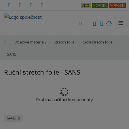
AKCE
NOVINKA
VÝPRODEJ
☰
V
y
h
Ú
Obalové materiály
Stretch folie
Ruční stretch folie
l
v
e
o
SANS
d
d
a
n
Ruční stretch folie - SANS
t
í
s
t
r
a
Probíhá načítání komponenty
n
a
SANS