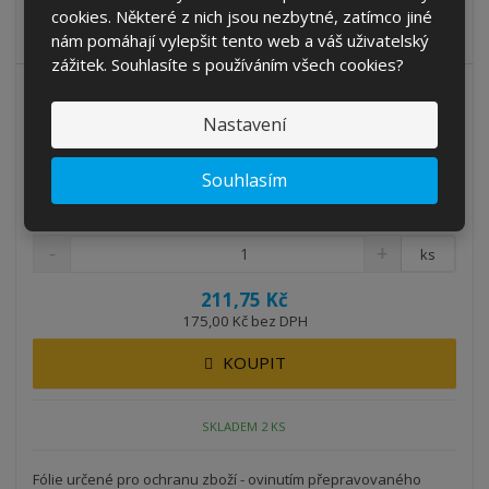
Ruční stretch folie určené pro ochranu zboží - ovinutím
cookies. Některé z nich jsou nezbytné, zatímco jiné
přepravovaného zboží dojde k ...
nám pomáhají vylepšit tento web a váš uživatelský
zážitek. Souhlasíte s používáním všech cookies?
Nastavení
Souhlasím
Folie fixační ruční červená 500 mm x 23 ...
Kód produktu: PRODEJNA-05
ks
211,75 Kč
175,00 Kč bez DPH
KOUPIT
SKLADEM 2 KS
Fólie určené pro ochranu zboží - ovinutím přepravovaného