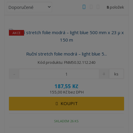
Ř
O
T
Ř
8
položek
a
b
a
á
z
r
b
d
e
á
u
k
n
AKCE
z
l
o
í
k
k
v
p
o
o
ý
r
Ruční stretch folie modrá – light blue 5...
o
v
v
v
Kód produktu: FNM50.32.112.240
d
ý
ý
ý
u
v
v
p
ks
k
ý
ý
i
t
187,55 Kč
p
p
s
ů
155,00 Kč bez DPH
i
i
s
s
KOUPIT
SKLADEM 26 KS