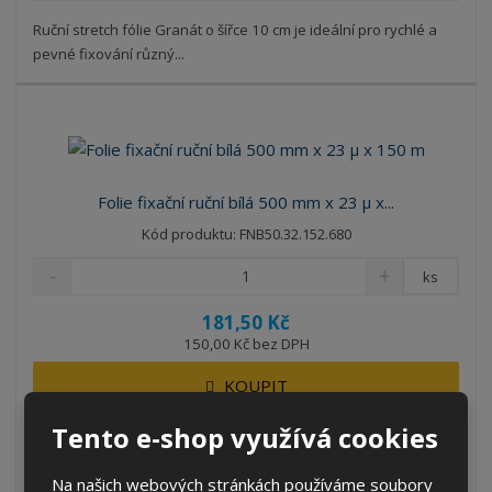
Ruční stretch fólie Granát o šířce 10 cm je ideální pro rychlé a
pevné fixování různý...
Folie fixační ruční bílá 500 mm x 23 μ x...
Kód produktu: FNB50.32.152.680
ks
181,50 Kč
150,00 Kč bez DPH
KOUPIT
Tento e-shop využívá cookies
SKLADEM 1 KS
Na našich webových stránkách používáme soubory