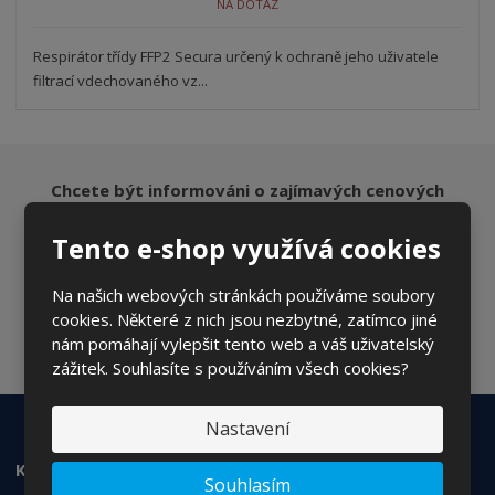
NA DOTAZ
Respirátor třídy FFP2 Secura určený k ochraně jeho uživatele
filtrací vdechovaného vz...
Chcete být informováni o zajímavých cenových
nabídkách a akcích?
Tento e-shop využívá cookies
Na našich webových stránkách používáme soubory
ODESLAT
cookies. Některé z nich jsou nezbytné, zatímco jiné
nám pomáhají vylepšit tento web a váš uživatelský
Souhlasím se
zpracováním osobních údajů
.
zážitek. Souhlasíte s používáním všech cookies?
Nastavení
KONTAKTUJTE NÁS
Souhlasím