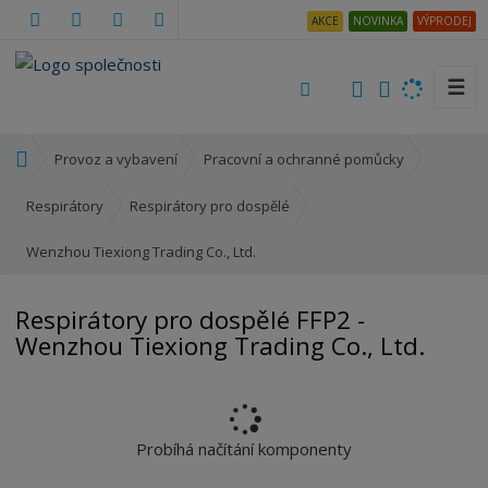
AKCE
NOVINKA
VÝPRODEJ
☰
V
y
h
Ú
Provoz a vybavení
Pracovní a ochranné pomůcky
l
v
e
o
Respirátory
Respirátory pro dospělé
d
d
a
Wenzhou Tiexiong Trading Co., Ltd.
n
t
í
s
Respirátory pro dospělé FFP2 -
t
Wenzhou Tiexiong Trading Co., Ltd.
r
a
n
a
Probíhá načítání komponenty