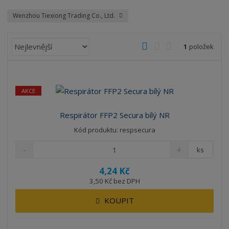
Wenzhou Tiexiong Trading Co., Ltd.
Ř
O
T
Ř
1
položek
a
b
a
á
z
r
b
d
e
á
u
k
n
AKCE
z
l
o
í
k
k
v
p
Respirátor FFP2 Secura bílý NR
o
o
ý
r
Kód produktu: respsecura
o
v
v
v
d
ý
ý
ý
ks
u
v
v
p
k
4,24 Kč
ý
ý
i
t
3,50 Kč bez DPH
p
p
s
ů
i
i
KOUPIT
s
s