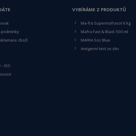
DÁTE
VYBÍRÁME Z PRODUKTŮ
povat
Ma-fra Supermafrasol 6 kg
 podmínky
Mafra Fast & Black 500 ml
eklamace zboží
MAFRA Scic Blue
Antigenní test ze slin
y - ISO
pozice