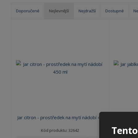
Doporučené
Nejlevnější
Nejdražší
Dostupné
Ne
Ř
a
z
e
n
í
p
r
o
d
u
k
t
ů
Jar citron - prostředek na mytí nádobí 4...
Jar jablko 
Tento
Kód produktu: 32642