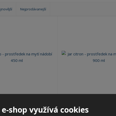
?
jnovější
Nejprodávanejší
- prostředek na mytí nádobí 4...
Jar citron - prostředek na mytí
 e-shop využívá cookies
Kód produktu: 32643
Kód produktu: PG.1369