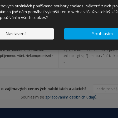
ks
ebových stránkách používáme soubory cookies. Některé z nich jso
tímco jiné nám pomáhají vylepšit tento web a váš uživatelský záži
4,45 Kč
75,02 Kč
 používáním všech cookies?
KOUPIT
č bez DPH
62,00 Kč bez DPH
Nastavení
Souhlasím
SKLADEM 5 KS
SKLADEM 693 KS
dek na nádobí s patentovou
Mycí prostředek na nádobí s pate
s příjemnou vůní. Nekompromisní k
technologií s příjemnou vůní. Nek
...
 o zajímavých cenových nabídkách a akcích?
Souhlasím se
zpracováním osobních údajů
.