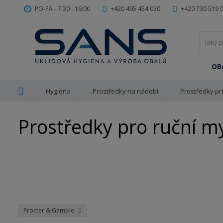
PO-PÁ - 7:30 - 16:00
+420 495 454 030
+420 730 519 
OB
Ú
Hygiena
Prostředky na nádobí
Prostředky pro
v
o
Prostředky pro ruční my
d
n
í
s
t
r
a
n
a
Procter & Gamble