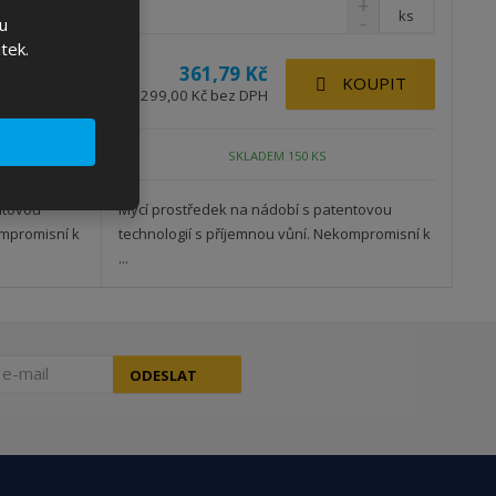
ks
ks
u
tek.
361,79 Kč
KOUPIT
KOUPIT
299,00 Kč bez DPH
SKLADEM 150 KS
ntovou
Mycí prostředek na nádobí s patentovou
ompromisní k
technologií s příjemnou vůní. Nekompromisní k
...
ODESLAT