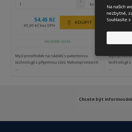
ks
Na našich w
nezbytné, za
54,45 Kč
5
Souhlasíte s
KOUPIT
45,00 Kč bez DPH
45,00 K
SKLADEM 123 KS
Mycí prostředek na nádobí s patentovou
Mycí prostře
technologií s příjemnou vůní. Nekompromisní k
technologií 
...
...
Chcete být informováni