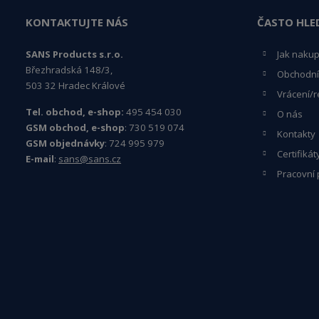
KONTAKTUJTE NÁS
ČASTO HLE
SANS Products s.r.o.
Jak naku
Březhradská 148/3,
Obchodní
503 32 Hradec Králové
Vrácení/r
Tel. obchod, e-shop:
495 454 030
O nás
GSM obchod, e-shop
: 730 519 074
Kontakty
GSM objednávky
: 724 995 979
Certifikát
E-mail
:
sans@sans.cz
Pracovní 