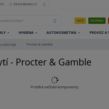
074
ESHOP@SANS.CZ
J
VYHLEDAT
AKCE
NOVINKA
a
k
ALY
HYGIENA
AUTOKOSMETIKA
PROVOZ A 
ý
p
Procter & Gamble
r
 ruční mytí
o
d
tí - Procter & Gamble
u
k
t
h
l
Probíhá načítání komponenty
e
d
á
t
e