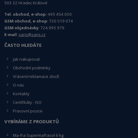
503 32 Hradec Králové
Tel. obchod, e-shop:
495 454 030
GSM obchod, e-shop
: 730 519 074
GSM objednávky
: 724 995 979
E-mail
:
sans@sans.cz
ČASTO HLEDÁTE
Jak nakupovat
Obchodní podmínky
Vrácení/reklamace zboží
O nás
Kontakty
Certifikáty - ISO
Pracovní pozice
VYBÍRÁME Z PRODUKTŮ
Ma-fra Supermafrasol 6 kg