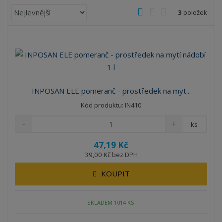
Ř
O
T
Ř
3
položek
a
b
a
á
z
r
b
d
e
á
u
k
n
z
l
o
í
k
k
v
p
o
o
ý
r
INPOSAN ELE pomeranč - prostředek na myt...
o
v
v
v
Kód produktu: IN410
d
ý
ý
ý
u
v
v
p
ks
k
ý
ý
i
t
47,19 Kč
p
p
s
ů
39,00 Kč bez DPH
i
i
s
s
KOUPIT
SKLADEM 1014 KS