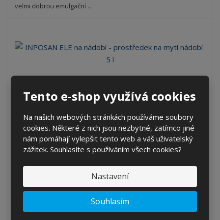
velmi dobrou emulgační ...
INPOSAN ELE na nádobí - prostředek na my...
Tento e-shop využívá cookies
Kód produktu: IN411
ks
Na našich webových stránkách používáme soubory
cookies. Některé z nich jsou nezbytné, zatímco jiné
196,02 Kč
nám pomáhají vylepšit tento web a váš uživatelský
162,00 Kč bez DPH
zážitek. Souhlasíte s používáním všech cookies?
KOUPIT
Nastavení
SKLADEM 163 KS
Souhlasím
Inposan ELE na nádobí je vysoce koncentrovaný prostředek na