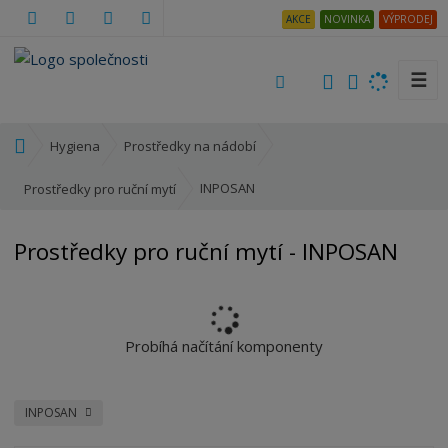
AKCE
NOVINKA
VÝPRODEJ
☰
V
y
h
Ú
Hygiena
Prostředky na nádobí
l
v
e
o
INPOSAN
Prostředky pro ruční mytí
d
d
a
n
Prostředky pro ruční mytí - INPOSAN
t
í
s
t
r
a
Probíhá načítání komponenty
n
a
INPOSAN