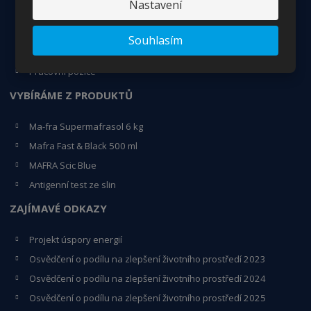
Nastavení
O nás
Kontakty
Souhlasím
Certifikáty - ISO
Pracovní pozice
VYBÍRÁME Z PRODUKTŮ
Ma-fra Supermafrasol 6 kg
Mafra Fast & Black 500 ml
MAFRA Scic Blue
Antigenní test ze slin
ZAJÍMAVÉ ODKAZY
Projekt úspory energií
Osvědčení o podílu na zlepšení životního prostředí 2023
Osvědčení o podílu na zlepšení životního prostředí 2024
Osvědčení o podílu na zlepšení životního prostředí 2025