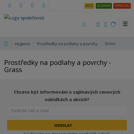
AKCE
NOVINKA
VÝPRODEJ
☰
V
y
h
Ú
Grass
Hygiena
Prostředky na podlahy a povrchy
l
v
e
o
Prostředky na podlahy a povrchy -
d
d
Grass
a
n
t
í
s
t
Chcete být informováni o zajímavých cenových
r
nabídkách a akcích?
a
n
a
ODESLAT