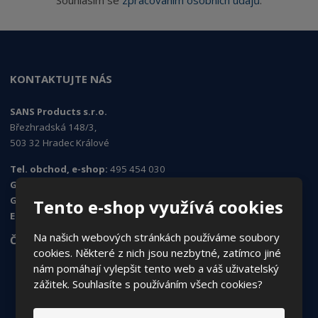
Souhlasím se
zpracováním osobních údajů
.
KONTAKTUJTE NÁS
SANS Products s.r.o.
Březhradská 148/3,
503 32 Hradec Králové
Tel. obchod, e-shop:
495 454 030
GSM obchod, e-shop
: 730 519 074
GSM objednávky
: 724 995 979
Tento e-shop využívá cookies
E-mail
:
sans@sans.cz
Na našich webových stránkách používáme soubory
ČASTO HLEDÁTE
cookies. Některé z nich jsou nezbytné, zatímco jiné
nám pomáhají vylepšit tento web a váš uživatelský
Jak nakupovat
zážitek. Souhlasíte s používáním všech cookies?
Obchodní podmínky
Vrácení/reklamace zboží