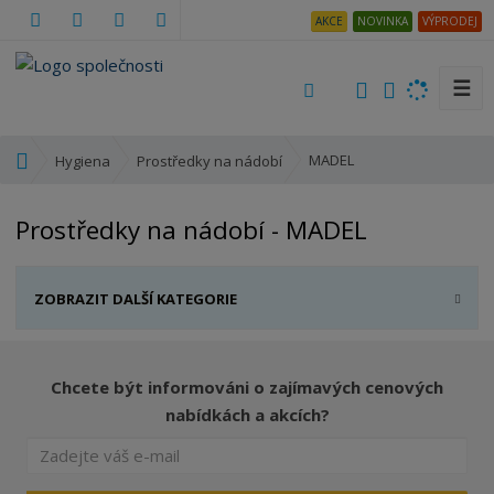
AKCE
NOVINKA
VÝPRODEJ
☰
V
y
h
Ú
MADEL
Hygiena
Prostředky na nádobí
l
v
e
o
Prostředky na nádobí - MADEL
d
d
a
n
t
í
ZOBRAZIT DALŠÍ KATEGORIE
s
t
r
a
Chcete být informováni o zajímavých cenových
n
nabídkách a akcích?
a