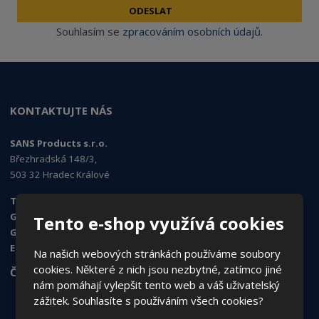
ODESLAT
Souhlasím se
zpracováním osobních údajů
.
KONTAKTUJTE NÁS
SANS Products s.r.o.
Březhradská 148/3,
503 32 Hradec Králové
Tel. obchod, e-shop:
495 454 030
GSM obchod, e-shop
: 730 519 074
Tento e-shop využívá cookies
GSM objednávky
: 724 995 979
E-mail
:
sans@sans.cz
Na našich webových stránkách používáme soubory
cookies. Některé z nich jsou nezbytné, zatímco jiné
ČASTO HLEDÁTE
nám pomáhají vylepšit tento web a váš uživatelský
zážitek. Souhlasíte s používáním všech cookies?
Jak nakupovat