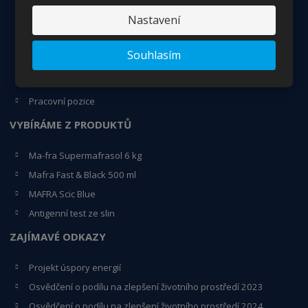
Obchodní podmínky
Nastavení
Vrácení/reklamace zboží
O nás
Souhlasím
Kontakty
Certifikáty - ISO
Pracovní pozice
VYBÍRÁME Z PRODUKTŮ
Ma-fra Supermafrasol 6 kg
Mafra Fast & Black 500 ml
MAFRA Scic Blue
Antigenní test ze slin
ZAJÍMAVÉ ODKAZY
Projekt úspory energií
Osvědčení o podílu na zlepšení životního prostředí 2023
Osvědčení o podílu na zlepšení životního prostředí 2024