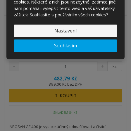
Inposan ELE na nádobí je vysoce koncentrovaný prostředek na
cookies. Některé z nich jsou nezbytné, zatímco jiné
mytí nádobí. Vyznačuje se...
nám pomáhají vylepšit tento web a váš uživatelský
zážitek. Souhlasíte s používáním všech cookies?
Nastavení
Souhlasím
INPOSAN GF 400 - odmašťovací čistící pro...
Kód produktu: IN341
ks
482,79 Kč
399,00 Kč bez DPH
KOUPIT
SKLADEM 84 KS
INPOSAN GF 400 je vysoce účinný odmašťovací a čisticí