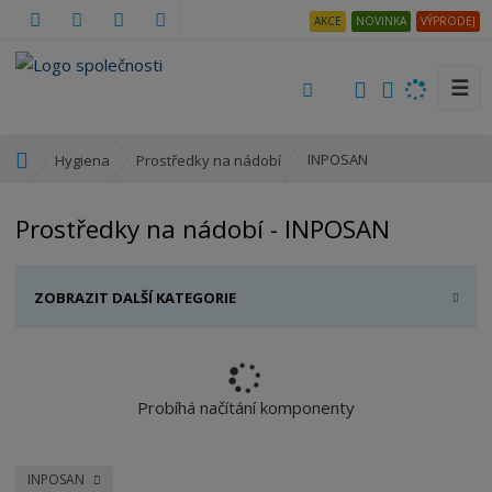
AKCE
NOVINKA
VÝPRODEJ
☰
V
y
h
Ú
INPOSAN
Hygiena
Prostředky na nádobí
l
v
e
o
Prostředky na nádobí - INPOSAN
d
d
a
n
t
í
ZOBRAZIT DALŠÍ KATEGORIE
s
t
r
a
n
Probíhá načítání komponenty
a
INPOSAN