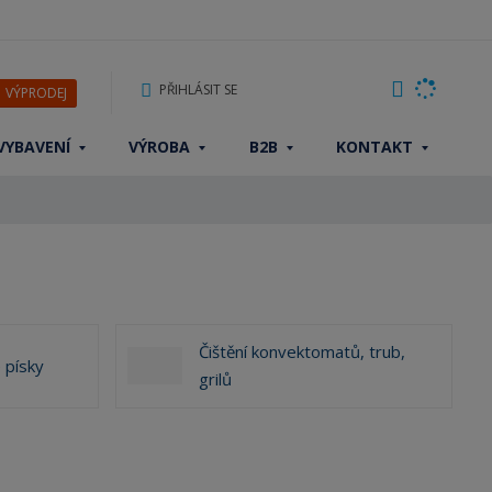
PŘIHLÁSIT SE
VÝPRODEJ
VYBAVENÍ
VÝROBA
B2B
KONTAKT
Čištění konvektomatů, trub,
 písky
grilů