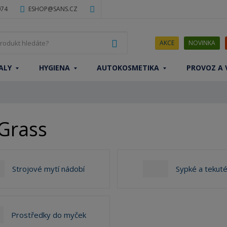
074
ESHOP@SANS.CZ
J
VYHLEDAT
AKCE
NOVINKA
a
k
ALY
HYGIENA
AUTOKOSMETIKA
PROVOZ A 
ý
p
r
o
d
 Grass
u
k
t
h
Strojové mytí nádobí
Sypké a tekuté
l
e
d
á
Prostředky do myček
t
e