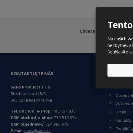
Tento
Chcete být informováni
Na našich w
nezbytné, za
Souhlasíte s
KONTAKTUJTE NÁS
ČASTO HLE
SANS Products s.r.o.
Jak naku
Březhradská 148/3,
Obchodní
503 32 Hradec Králové
Vrácení/r
Tel. obchod, e-shop:
495 454 030
O nás
GSM obchod, e-shop
: 730 519 074
Kontakty
GSM objednávky
: 724 995 979
Certifikát
E-mail
:
sans@sans.cz