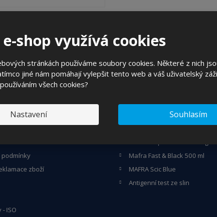
?
 e-shop využívá cookies
 o zajímavých cenových nabídkách a akcích?
ebových stránkách používáme soubory cookies. Některé z nich jso
Souhlasím se
zpracováním osobních údajů
.
tímco jiné nám pomáhají vylepšit tento web a váš uživatelský záži
 používáním všech cookies?
Nastavení
Souhlasím
DÁTE
VYBÍRÁME Z PRODUKTŮ
povat
Ma-fra Supermafrasol 6 kg
 podmínky
Mafra Fast & Black 500 ml
eklamace zboží
MAFRA Scic Blue
Antigenní test ze slin
y - ISO