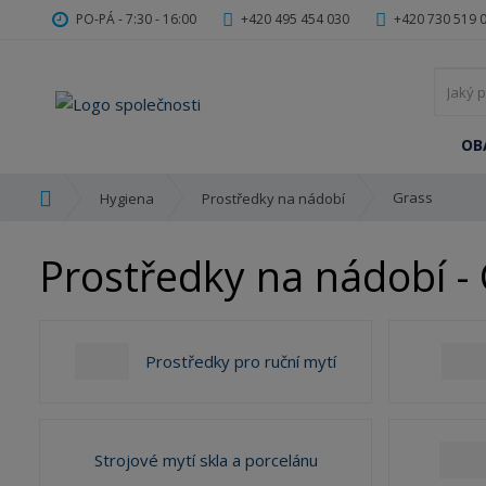
PO-PÁ - 7:30 - 16:00
+420 495 454 030
+420 730 519 
OB
Ú
Grass
Hygiena
Prostředky na nádobí
v
o
Prostředky na nádobí -
d
n
í
s
Prostředky pro ruční mytí
t
r
a
n
a
Strojové mytí skla a porcelánu