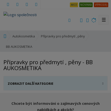
AKCE
NOVINKA
VÝPRODEJ
☰
V
y
h
Ú
Autokosmetika
Přípravky pro předmytí , pěny
l
v
e
o
BB AUKOSMETIKA
d
d
a
n
Přípravky pro předmytí , pěny - BB
t
í
AUKOSMETIKA
s
t
r
ZOBRAZIT DALŠÍ KATEGORIE
a
n
a
Chcete být informováni o zajímavých cenových
nabídkách a akcích?