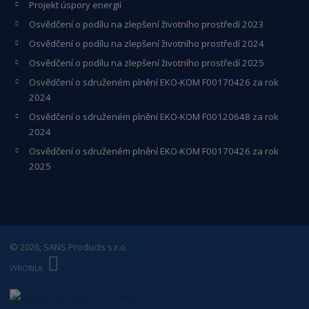
Projekt úspory energií
Osvědčení o podílu na zlepšení životního prostředí 2023
Osvědčení o podílu na zlepšení životního prostředí 2024
Osvědčení o podílu na zlepšení životního prostředí 2025
Osvědčení o s
druženém plnění EKO-KO
M F00170426 za rok
2024
Osvědčení o sdruženém plnění EKO-KOM
F00120648
za rok
2024
Osvědčení o sdruženém plnění EKO-KOM F00170426 za rok
2025
© 2026, SANS Products s.r.o.
E
B
VYROBILA
R
Á
N
A
.