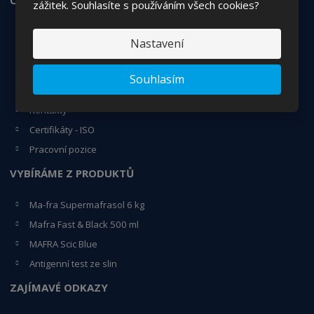
zážitek. Souhlasíte s používáním všech cookies?
Jak nakupovat
Nastavení
Obchodní podmínky
Vrácení/reklamace zboží
Souhlasím
O nás
Kontakty
Certifikáty - ISO
Pracovní pozice
VYBÍRÁME Z PRODUKTŮ
Ma-fra Supermafrasol 6 kg
Mafra Fast & Black 500 ml
MAFRA Scic Blue
Antigenní test ze slin
ZAJÍMAVÉ ODKAZY