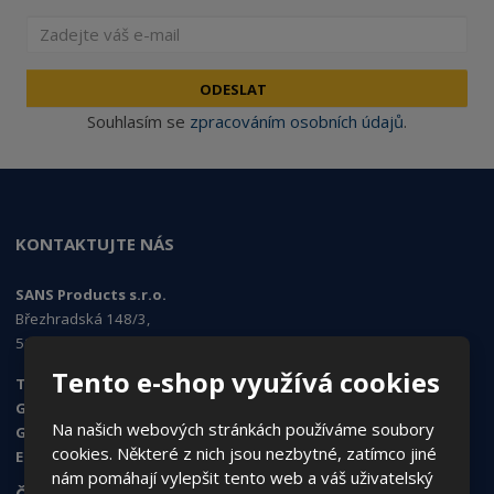
ODESLAT
Souhlasím se
zpracováním osobních údajů
.
KONTAKTUJTE NÁS
SANS Products s.r.o.
Březhradská 148/3,
503 32 Hradec Králové
Tento e-shop využívá cookies
Tel. obchod, e-shop:
495 454 030
GSM obchod, e-shop
: 730 519 074
Na našich webových stránkách používáme soubory
GSM objednávky
: 724 995 979
cookies. Některé z nich jsou nezbytné, zatímco jiné
E-mail
:
sans@sans.cz
nám pomáhají vylepšit tento web a váš uživatelský
ČASTO HLEDÁTE