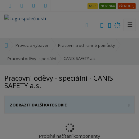
AKCE
NOVINKA
VÝPRODEJ
☰
V
y
h
Ú
Provoz a vybavení
Pracovní a ochranné pomůcky
l
v
e
o
CANIS SAFETY a.s.
Pracovní oděvy - speciální
d
d
a
n
Pracovní oděvy - speciální - CANIS
t
í
SAFETY a.s.
s
t
r
ZOBRAZIT DALŠÍ KATEGORIE
a
n
a
Probíhá načítání komponenty