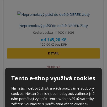
Nepromokavý plášť do deště DEREK žlutý
Kód produktu: 117000115095
od
145,20 Kč
120,00 Kč bez DPH
DETAIL
NA DOTAZ
Tento e-shop využívá cookies
Nepromokavý plášť do deště, zapínání na zip i druky, lem
rukávu na druky, větrání na ...
Na našich webových stránkách používáme soubory
cookies. Některé z nich jsou nezbytné, zatímco jiné
nám pomáhají vylepšit tento web a váš uživatelský
zážitek. Souhlasíte s používáním všech cookies?