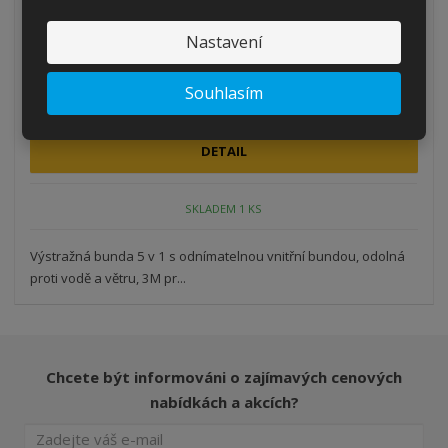
Reflexní bunda LONDON 5v1
Nastavení
Kód produktu: 111000115595
Souhlasím
od
1 827,10 Kč
1 510,00 Kč bez DPH
DETAIL
SKLADEM 1 KS
Výstražná bunda 5 v 1 s odnímatelnou vnitřní bundou, odolná
proti vodě a větru, 3M pr...
Chcete být informováni o zajímavých cenových
nabídkách a akcích?