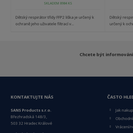
SKLADEM 8984 KS
Dětský respirátor třídy FFP2 liška je určený k
Dětský respir
ochraně jeho uživatele filtrací v...
určený k ochr
Chcete být informováni
KONTAKTUJTE NÁS
ČASTO HLE
SANS Products s.r.o.
Jak naku
Březhradská 148/3,
Obchodní
503 32 Hradec Králové
Vrácení/r