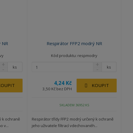
v
v
p
ý
ý
i
p
p
s
i
i
s
s
ý NR
Respirátor FFP2 modrý NR
vy
Kód produktu: respmodry
ks
ks
4,24 Kč
KOUPIT
KOUPIT
3,50 Kč bez DPH
SKLADEM 36952 KS
ný k ochraně
Respirátor třídy FFP2 modrý určený k ochraně
 v...
jeho uživatele filtrací vdechovanéh...