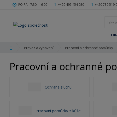
PO-PÁ - 7:30 - 16:00
+420 495 454 030
+420 730 519 
OB
Ú
Provoz a vybavení
Pracovní a ochranné pomůcky
v
o
Pracovní a ochranné po
d
n
í
s
Ochrana sluchu
t
r
a
n
a
Pracovní pomůcky z kůže