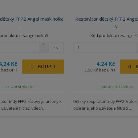
 dětský FFP2 Angel mask holka
Respirátor dětský FFP2 Angel
...
N...
produktu: resangelholka5
Kód produktu: resangelk
ks
4,24 Kč
4,24 Kč
KOUPIT
č bez DPH
3,50 Kč bez DPH
SKLADEM 9820 KS
SKLADEM 12380 KS
átor třídy FFP2 růžový je určený k
Dětský respirátor třídy FFP2 žralok
uživatele filtrací vdech...
ochraně jeho uživatele filtrací ...