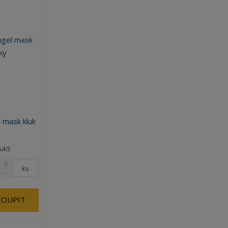
 mask kluk
luk5
ks
KOUPIT