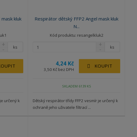
 mask kluk
Respirátor dětský FFP2 Angel mask kluk
N...
luk1
Kód produktu: resangelkluk2
ks
ks
4,24 Kč
KOUPIT
KOUPIT
3,50 Kč bez DPH
SKLADEM 6139 KS
 je určený k
Dětský respirátor třídy FFP2 vesmír je určený k
ochraně jeho uživatele filtrací ...