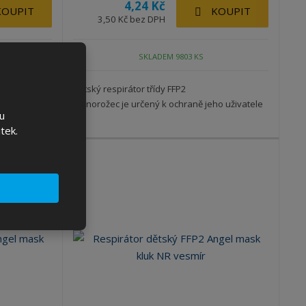
4,24 Kč
KOUPIT
KOUPIT
3,50 Kč bez DPH
SKLADEM 9803 KS
 - obrázky je
Dětský respirátor třídy FFP2
jednorožec je určený k ochraně jeho uživatele
u
...
tek.