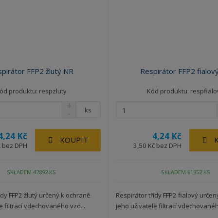
pirátor FFP2 žlutý NR
Respirátor FFP2 fialov
ód produktu: respzluty
Kód produktu: respfialo
ks
4,24 Kč
4,24 Kč
KOUPIT
č bez DPH
3,50 Kč bez DPH
SKLADEM 42892 KS
SKLADEM 61952 KS
ídy FFP2 žlutý určený k ochraně
Respirátor třídy FFP2 fialový urče
e filtrací vdechovaného vzd...
jeho uživatele filtrací vdechovaného