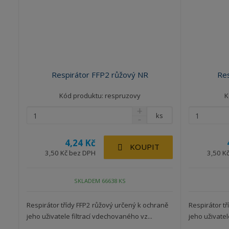
o
d
u
k
t
ů
Respirátor FFP2 růžový NR
Res
Kód produktu: respruzovy
K
ks
4,24 Kč
KOUPIT
3,50 Kč bez DPH
3,50 K
SKLADEM 66638 KS
Respirátor třídy FFP2 růžový určený k ochraně
Respirátor tř
jeho uživatele filtrací vdechovaného vz...
jeho uživatel