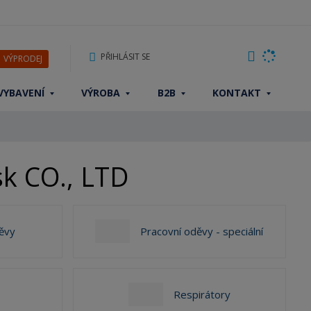
PŘIHLÁSIT SE
VÝPRODEJ
VYBAVENÍ
VÝROBA
B2B
KONTAKT
sk CO., LTD
ěvy
Pracovní oděvy - speciální
Respirátory