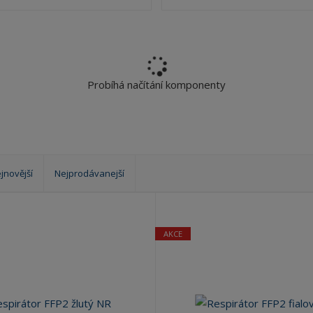
?
Probíhá načítání komponenty
jnovější
Nejprodávanejší
AKCE