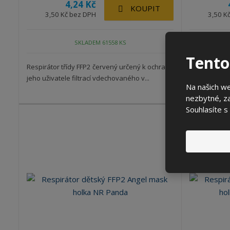
4,24 Kč
KOUPIT
3,50 Kč bez DPH
3,50 K
SKLADEM 61558 KS
Tento
Respirátor třídy FFP2 červený určený k ochraně
Dětský respir
jeho uživatele filtrací vdechovaného v...
ochraně jeho 
Na našich w
nezbytné, za
Souhlasíte s