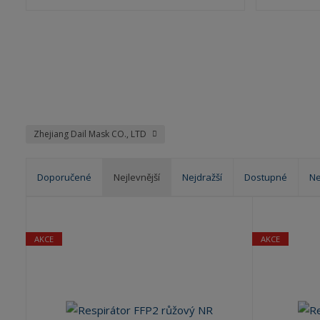
Zhejiang Dail Mask CO., LTD
Doporučené
Nejlevnější
Nejdražší
Dostupné
Ne
Ř
a
z
AKCE
AKCE
e
n
í
p
r