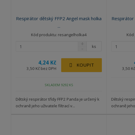
Respirátor dětský FFP2 Angel mask holka
Respirátor
...
Kód produktu: resangelholka4
Kód 
ks
4,24 Kč
KOUPIT
3,50 Kč bez DPH
3,50 K
SKLADEM 9292 KS
Dětský respirátor třídy FFP2 Panda je určený k
Dětský respir
ochraně jeho uživatele filtrací v...
ochraně jeho 