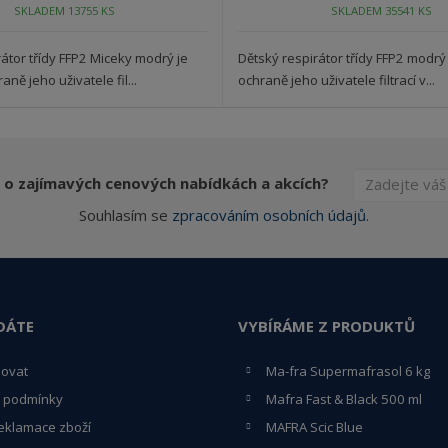
SKLADEM 13755 KS
SKLADEM 35541 KS
átor třídy FFP2 Miceky modrý je
Dětský respirátor třídy FFP2 modrý
aně jeho uživatele fil...
ochraně jeho uživatele filtrací v...
 o zajímavých cenových nabídkách a akcích?
Souhlasím se
zpracováním osobních údajů
.
DÁTE
VYBÍRÁME Z PRODUKTŮ
povat
Ma-fra Supermafrasol 6 kg
 podmínky
Mafra Fast & Black 500 ml
eklamace zboží
MAFRA Scic Blue