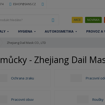
074
ESHOP@SANS.CZ
J
VYHLEDAT
AKCE
NOVINKA
a
k
ALY
HYGIENA
AUTOKOSMETIKA
PROVOZ A 
ý
p
Zhejiang Dail Mask CO., LTD
r
o
d
můcky - Zhejiang Dail Ma
u
k
t
h
Ochrana zraku
Pracovní od
l
e
d
á
Pracovní obuv
Roušky
t
e