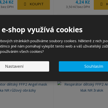
4,24 Kč
4,24 Kč
KOUPIT
č bez DPH
3,50 Kč bez DPH
SKLADEM 8132 KS
SKLADEM 11526 KS
 e-shop využívá cookies
átor třídy FFP2 Mickey je určený k
Dětský respirátor třídy FFP2 červný
uživatele filtrací vdech...
určený k ochraně jeho uživatele...
ebových stránkách používáme soubory cookies. Některé z nich jso
tímco jiné nám pomáhají vylepšit tento web a váš uživatelský záži
 používáním všech cookies?
Nastavení
Souhlasím