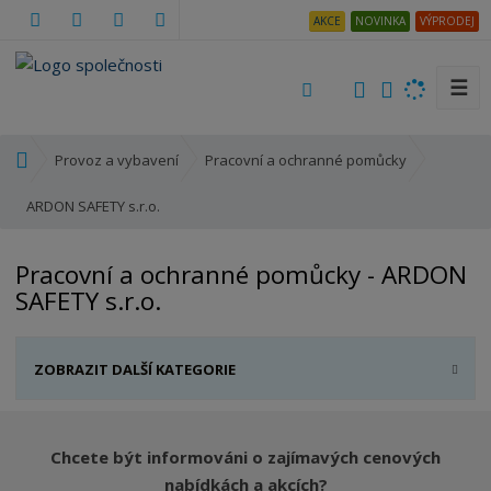
AKCE
NOVINKA
VÝPRODEJ
☰
V
y
h
Ú
Provoz a vybavení
Pracovní a ochranné pomůcky
l
v
e
o
ARDON SAFETY s.r.o.
d
d
a
n
Pracovní a ochranné pomůcky - ARDON
t
í
SAFETY s.r.o.
s
t
r
ZOBRAZIT DALŠÍ KATEGORIE
a
n
a
Chcete být informováni o zajímavých cenových
nabídkách a akcích?