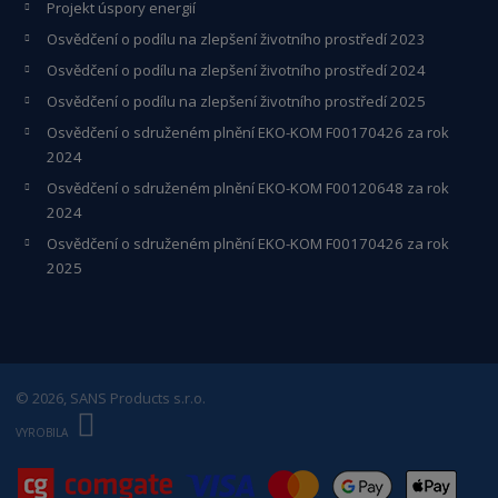
Projekt úspory energií
Osvědčení o podílu na zlepšení životního prostředí 2023
Osvědčení o podílu na zlepšení životního prostředí 2024
Osvědčení o podílu na zlepšení životního prostředí 2025
Osvědčení o s
druženém plnění EKO-KO
M F00170426 za rok
2024
Osvědčení o sdruženém plnění EKO-KOM
F00120648
za rok
2024
Osvědčení o sdruženém plnění EKO-KOM F00170426 za rok
2025
© 2026, SANS Products s.r.o.
E
B
VYROBILA
R
Á
N
A
.