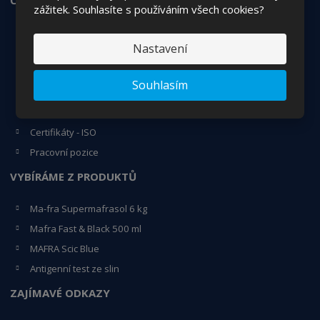
zážitek. Souhlasíte s používáním všech cookies?
Jak nakupovat
Nastavení
Obchodní podmínky
Vrácení/reklamace zboží
Souhlasím
O nás
Kontakty
Certifikáty - ISO
Pracovní pozice
VYBÍRÁME Z PRODUKTŮ
Ma-fra Supermafrasol 6 kg
Mafra Fast & Black 500 ml
MAFRA Scic Blue
Antigenní test ze slin
ZAJÍMAVÉ ODKAZY