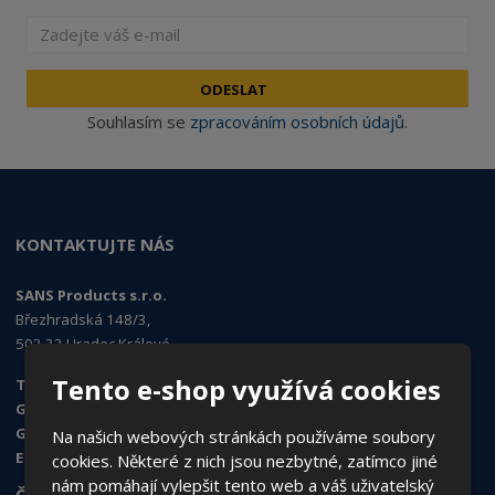
ODESLAT
Souhlasím se
zpracováním osobních údajů
.
KONTAKTUJTE NÁS
SANS Products s.r.o.
Březhradská 148/3,
503 32 Hradec Králové
Tento e-shop využívá cookies
Tel. obchod, e-shop:
495 454 030
GSM obchod, e-shop
: 730 519 074
GSM objednávky
: 724 995 979
Na našich webových stránkách používáme soubory
E-mail
:
sans@sans.cz
cookies. Některé z nich jsou nezbytné, zatímco jiné
nám pomáhají vylepšit tento web a váš uživatelský
ČASTO HLEDÁTE