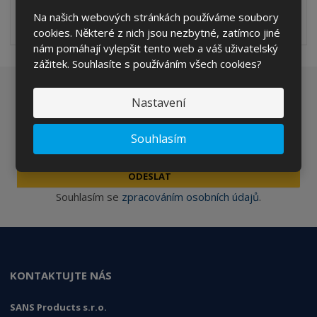
Zajistí aby Vaše prádlo dosáhlo požadovanou bělost i při nízké
Na našich webových stránkách používáme soubory
teplotě vody. Posbírá ...
cookies. Některé z nich jsou nezbytné, zatímco jiné
nám pomáhají vylepšit tento web a váš uživatelský
zážitek. Souhlasíte s používáním všech cookies?
Chcete být informováni o zajímavých cenových
Nastavení
nabídkách a akcích?
Souhlasím
ODESLAT
Souhlasím se
zpracováním osobních údajů
.
KONTAKTUJTE NÁS
SANS Products s.r.o.