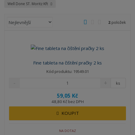
Well Done ST. Moritz Kft
Ř
O
T
Ř
2
položek
a
b
a
á
z
r
b
d
e
á
u
k
n
z
l
o
í
k
k
v
p
Fine tableta na čištění pračky 2 ks
o
o
ý
r
Kód produktu: 19549.01
o
v
v
v
d
ý
ý
ý
ks
u
v
v
p
k
59,05 Kč
ý
ý
i
t
48,80 Kč bez DPH
p
p
s
ů
i
i
KOUPIT
s
s
NA DOTAZ