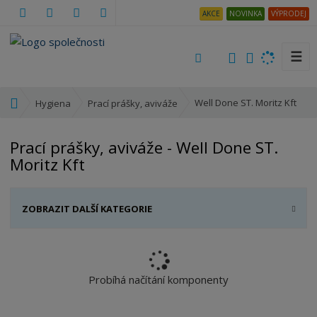
AKCE
NOVINKA
VÝPRODEJ
☰
V
y
h
Ú
Well Done ST. Moritz Kft
Hygiena
Prací prášky, aviváže
l
v
e
o
Prací prášky, aviváže - Well Done ST.
d
d
Moritz Kft
a
n
t
í
s
ZOBRAZIT DALŠÍ KATEGORIE
t
r
a
n
a
Probíhá načítání komponenty