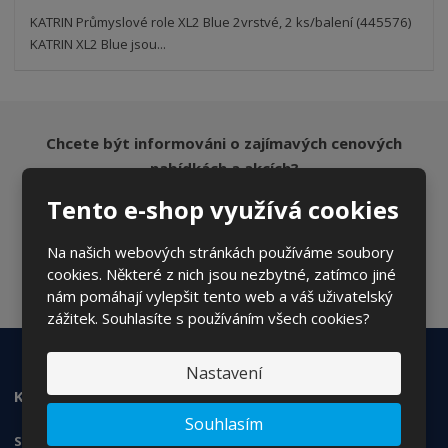
KATRIN Průmyslové role XL2 Blue 2vrstvé, 2 ks/balení (445576)
KATRIN XL2 Blue jsou...
Chcete být informováni o zajímavých cenových
nabídkách a akcích?
Tento e-shop využívá cookies
Na našich webových stránkách používáme soubory
ODESLAT
cookies. Některé z nich jsou nezbytné, zatímco jiné
Souhlasím se
zpracováním osobních údajů
.
nám pomáhají vylepšit tento web a váš uživatelský
zážitek. Souhlasíte s používáním všech cookies?
Nastavení
KONTAKTUJTE NÁS
Souhlasím
SANS Products s.r.o.