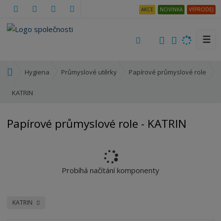
AKCE
NOVINKA
VÝPRODEJ
☰
V
y
h
Ú
Hygiena
Průmyslové utěrky
Papírové průmyslové role
l
v
e
o
KATRIN
d
d
a
n
Papírové průmyslové role - KATRIN
t
í
s
t
r
a
Probíhá načítání komponenty
n
a
KATRIN