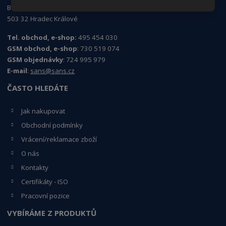
Březhradská 148/3,
503 32 Hradec Králové
Tel. obchod, e-shop:
495 454 030
GSM obchod, e-shop
: 730 519 074
GSM objednávky
: 724 995 979
E-mail
:
sans@sans.cz
ČASTO HLEDÁTE
Jak nakupovat
Obchodní podmínky
Vrácení/reklamace zboží
O nás
Kontakty
Certifikáty - ISO
Pracovní pozice
VYBÍRÁME Z PRODUKTŮ