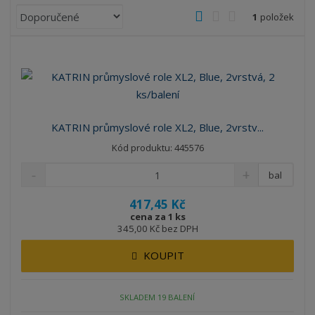
Ř
O
T
Ř
1
položek
a
b
a
á
z
r
b
d
e
á
u
k
n
z
l
o
í
k
k
v
p
o
o
ý
r
KATRIN průmyslové role XL2, Blue, 2vrstv...
o
v
v
v
Kód produktu: 445576
d
ý
ý
ý
u
v
v
p
bal
k
ý
ý
i
t
417,45 Kč
p
p
s
ů
cena za 1 ks
i
i
345,00 Kč bez DPH
s
s
KOUPIT
SKLADEM 19 BALENÍ