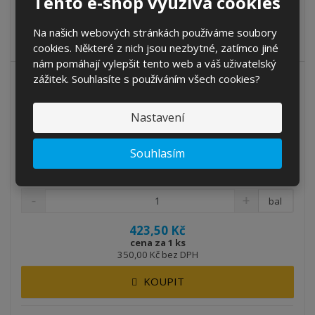
Tento e-shop využívá cookies
Průmyslová role papírová dvouvrstvá, 700 útržků značky
Na našich webových stránkách používáme soubory
INPOSAN s délkou 252 metrů v z...
cookies. Některé z nich jsou nezbytné, zatímco jiné
nám pomáhají vylepšit tento web a váš uživatelský
zážitek. Souhlasíte s používáním všech cookies?
Nastavení
Souhlasím
INPOSAN Roll Industry – průmyslová role ...
Kód produktu: 81382
bal
423,50 Kč
cena za 1 ks
350,00 Kč bez DPH
KOUPIT