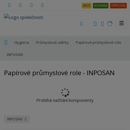
AKCE
NOVINKA
VÝPRODEJ
☰
V
y
h
Ú
Hygiena
Průmyslové utěrky
Papírové průmyslové role
l
v
e
o
INPOSAN
d
d
a
n
Papírové průmyslové role - INPOSAN
t
í
s
t
r
a
Probíhá načítání komponenty
n
a
INPOSAN