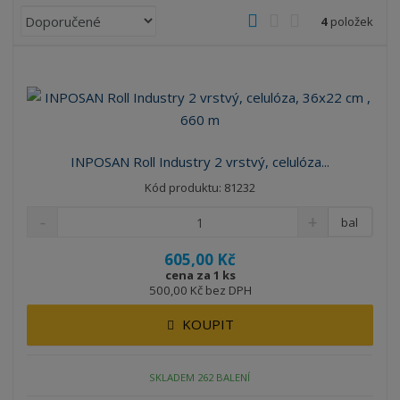
Ř
O
T
Ř
4
položek
a
b
a
á
z
r
b
d
e
á
u
k
n
z
l
o
í
k
k
v
p
o
o
ý
r
INPOSAN Roll Industry 2 vrstvý, celulóza...
o
v
v
v
Kód produktu: 81232
d
ý
ý
ý
u
v
v
p
bal
k
ý
ý
i
t
605,00 Kč
p
p
s
ů
cena za 1 ks
i
i
500,00 Kč bez DPH
s
s
KOUPIT
SKLADEM 262 BALENÍ