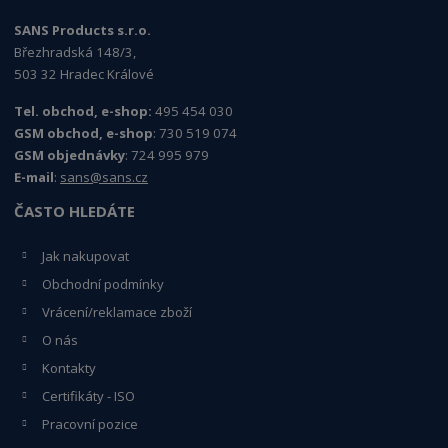
SANS Products s.r.o.
Březhradská 148/3,
503 32 Hradec Králové
Tel. obchod, e-shop:
495 454 030
GSM obchod, e-shop
: 730 519 074
GSM objednávky
: 724 995 979
E-mail
:
sans@sans.cz
ČASTO HLEDÁTE
Jak nakupovat
Obchodní podmínky
Vrácení/reklamace zboží
O nás
Kontakty
Certifikáty - ISO
Pracovní pozice