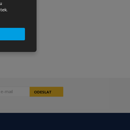
u
tek.
ODESLAT