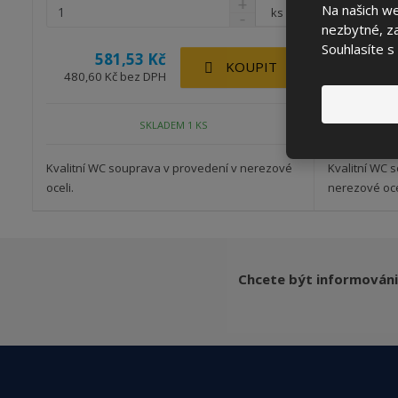
Na našich w
ks
nezbytné, za
Souhlasíte s
581,53 Kč
64
KOUPIT
480,60 Kč bez DPH
536,00 K
SKLADEM 1 KS
Kvalitní WC souprava v provedení v nerezové
Kvalitní WC 
oceli.
nerezové oce
Chcete být informováni