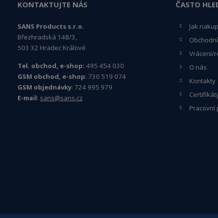
KONTAKTUJTE NÁS
ČASTO HLE
SANS Products s.r.o.
Jak naku
Březhradská 148/3,
Obchodní
503 32 Hradec Králové
Vrácení/r
Tel. obchod, e-shop:
495 454 030
O nás
GSM obchod, e-shop
: 730 519 074
Kontakty
GSM objednávky
: 724 995 979
Certifikát
E-mail
:
sans@sans.cz
Pracovní 