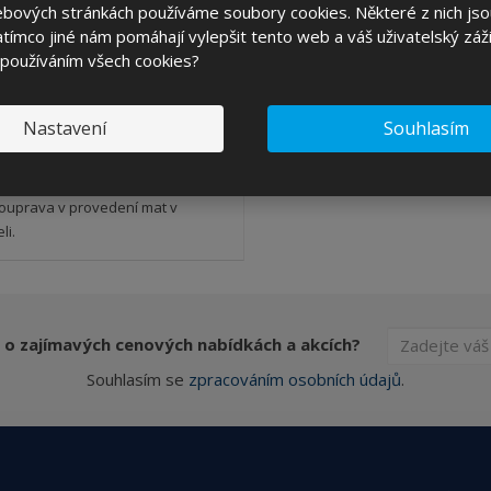
ebových stránkách používáme soubory cookies. Některé z nich jso
ks
tímco jiné nám pomáhají vylepšit tento web a váš uživatelský záži
 používáním všech cookies?
8,56 Kč
KOUPIT
č bez DPH
Nastavení
Souhlasím
SKLADEM 16 KS
souprava v provedení mat v
li.
 o zajímavých cenových nabídkách a akcích?
Souhlasím se
zpracováním osobních údajů
.