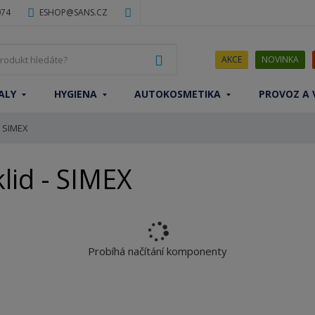
074
ESHOP@SANS.CZ
J
VYHLEDAT
AKCE
NOVINKA
a
k
ALY
HYGIENA
AUTOKOSMETIKA
PROVOZ A 
ý
p
SIMEX
r
o
d
lid - SIMEX
u
k
t
h
l
Probíhá načítání komponenty
e
d
á
t
e