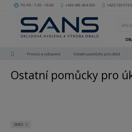
PO-PÁ - 7:30 - 16:00
+420 495 454 030
+420 730 519 
OB
Ú
Provoz a vybavení
Ostatní pomůcky pro úklid
v
o
Ostatní pomůcky pro úk
d
n
í
s
t
r
a
n
a
SIMEX