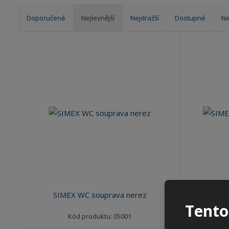
Doporučené
Nejlevnější
Nejdražší
Dostupné
Ne
Ř
a
z
e
n
í
p
r
o
d
u
k
t
ů
SIMEX WC souprava nerez
SIMEX
Tento
Kód produktu: 05001