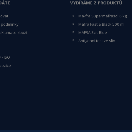
DÁTE
VYBÍRÁME Z PRODUKTŮ
povat
Ma-fra Supermafrasol 6 kg
 podmínky
Mafra Fast & Black 500 ml
eklamace zboží
MAFRA Scic Blue
Antigenní test ze slin
y - ISO
pozice