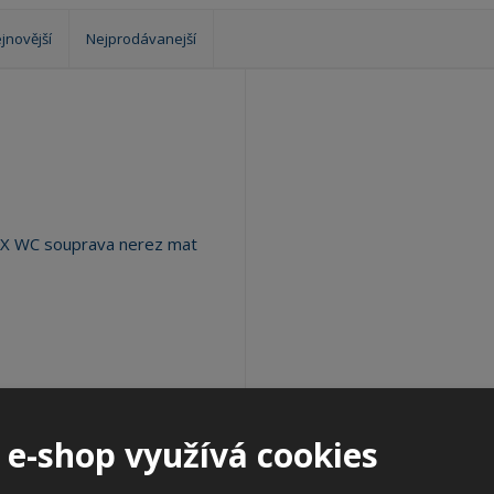
?
jnovější
Nejprodávanejší
 WC souprava nerez mat
 e-shop využívá cookies
Kód produktu: 05033