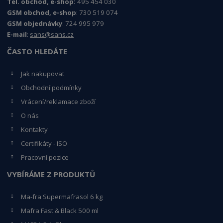
Tel. obchod, e-shop:
495 454 030
GSM obchod, e-shop
: 730 519 074
GSM objednávky
: 724 995 979
E-mail
:
sans@sans.cz
ČASTO HLEDÁTE
Jak nakupovat
Obchodní podmínky
Vrácení/reklamace zboží
O nás
Kontakty
Certifikáty - ISO
Pracovní pozice
VYBÍRÁME Z PRODUKTŮ
Ma-fra Supermafrasol 6 kg
Mafra Fast & Black 500 ml