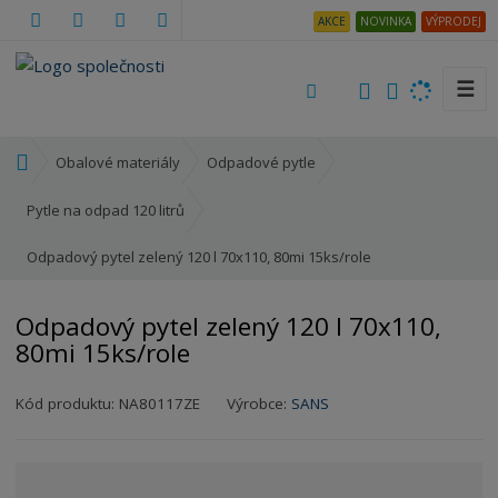
AKCE
NOVINKA
VÝPRODEJ
☰
V
y
h
Ú
Obalové materiály
Odpadové pytle
l
v
e
o
Pytle na odpad 120 litrů
d
d
a
Odpadový pytel zelený 120 l 70x110, 80mi 15ks/role
n
t
í
s
Odpadový pytel zelený 120 l 70x110,
t
80mi 15ks/role
r
a
Kód produktu:
NA80117ZE
Výrobce:
SANS
n
a