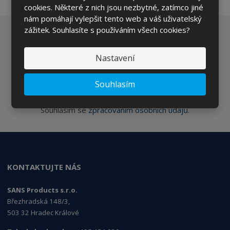
cookies. Některé z nich jsou nezbytné, zatímco jiné
nám pomáhají vylepšit tento web a váš uživatelský
zážitek. Souhlasíte s používáním všech cookies?
Chcete být informováni o zajímavých cenových
nabídkách a akcích?
Nastavení
Souhlasím
ODESLAT
Souhlasím se
zpracováním osobních údajů
.
KONTAKTUJTE NÁS
SANS Products s.r.o.
Březhradská 148/3,
503 32 Hradec Králové