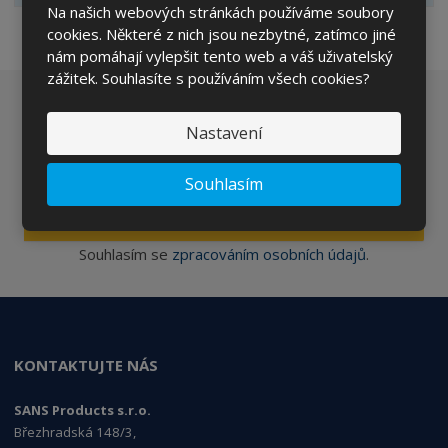
Na našich webových stránkách používáme soubory
cookies. Některé z nich jsou nezbytné, zatímco jiné
nám pomáhají vylepšit tento web a váš uživatelský
zážitek. Souhlasíte s používáním všech cookies?
Chcete být informováni o zajímavých cenových
Nastavení
nabídkách a akcích?
Souhlasím
ODESLAT
Souhlasím se
zpracováním osobních údajů
.
KONTAKTUJTE NÁS
SANS Products s.r.o.
Březhradská 148/3,