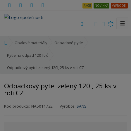
AKCE
NOVINKA
VÝPRODEJ
☰
V
y
h
Ú
Obalové materiály
Odpadové pytle
l
v
e
o
Pytle na odpad 120 litrů
d
d
a
Odpadkový pytel zelený 120l, 25 ks v roli CZ
n
t
í
s
Odpadkový pytel zelený 120l, 25 ks v
t
roli CZ
r
a
Kód produktu:
NA50117ZE
Výrobce:
SANS
n
a