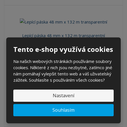
Lepící páska 48 mm x 132 m transparentní
Kód produktu: LP-13
Tento e-shop využívá cookies
ks
Na našich webových stránkách používáme soubory
55,66 Kč
cookies. Některé z nich jsou nezbytné, zatímco jiné
46,00 Kč bez DPH
nám pomáhají vylepšit tento web a váš uživatelský
zážitek. Souhlasíte s používáním všech cookies?
KOUPIT
Nastavení
SKLADEM 47 KS
Souhlasím
Lepicí páska 48 mm × 132 m transparentní – popis produktu
Transparentní lepicí pás...