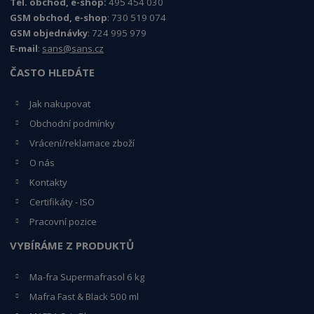
Tel. obchod, e-shop:
495 454 030
GSM obchod, e-shop
: 730 519 074
GSM objednávky
: 724 995 979
E-mail
:
sans@sans.cz
ČASTO HLEDÁTE
Jak nakupovat
Obchodní podmínky
Vrácení/reklamace zboží
O nás
Kontakty
Certifikáty - ISO
Pracovní pozice
VYBÍRÁME Z PRODUKTŮ
Ma-fra Supermafrasol 6 kg
Mafra Fast & Black 500 ml