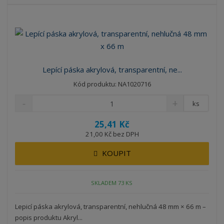
b
a
á
z
r
b
d
e
á
u
k
n
z
l
o
í
k
k
v
p
o
o
ý
r
Lepící páska akrylová, transparentní, ne...
o
v
v
v
Kód produktu: NA1020716
d
ý
ý
ý
u
v
v
p
ks
k
ý
ý
i
t
25,41 Kč
p
p
s
ů
21,00 Kč bez DPH
i
i
s
s
KOUPIT
SKLADEM 73 KS
Lepicí páska akrylová, transparentní, nehlučná 48 mm × 66 m –
popis produktu Akryl...