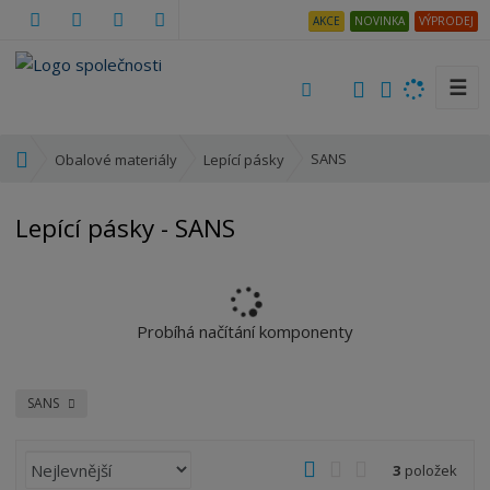
AKCE
NOVINKA
VÝPRODEJ
☰
V
y
h
Ú
SANS
Obalové materiály
Lepící pásky
l
v
e
o
Lepící pásky - SANS
d
d
a
n
t
í
s
t
Probíhá načítání komponenty
r
a
n
SANS
a
Ř
O
T
Ř
3
položek
a