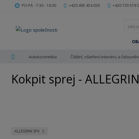
PO-PÁ - 7:30 - 16:00
+420 495 454 030
+420 730 519 
OB
Ú
Autokosmetika
Čištění, ošetření interiéru a čalouněn
v
o
Kokpit sprej - ALLEGRI
d
n
í
s
t
r
a
n
a
ALLEGRINI SPA