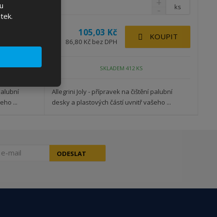
u
ks
ks
tek.
105,03 Kč
KOUPIT
KOUPIT
86,80 Kč bez DPH
SKLADEM 412 KS
 palubní
Allegrini Joly - přípravek na čištění palubní
eho ...
desky a plastových částí uvnitř vašeho ...
ODESLAT