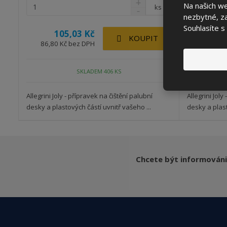
Na našich w
ks
nezbytné, za
Souhlasíte s
105,03 Kč
10
KOUPIT
86,80 Kč bez DPH
86,80 K
SKLADEM 406 KS
Allegrini Joly - přípravek na čištění palubní
Allegrini Joly
desky a plastových částí uvnitř vašeho ...
desky a plast
Chcete být informováni