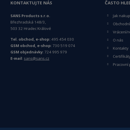
KONTAKTUJTE NÁS
ČASTO HLE
SANS Products s.r.o.
Jak naku
Březhradská 148/3,
Obchodní
503 32 Hradec Králové
Vrácení/r
Tel. obchod, e-shop:
495 454 030
O nás
GSM obchod, e-shop
: 730 519 074
Kontakty
GSM objednávky
: 724 995 979
Certifikát
E-mail
:
sans@sans.cz
Pracovní 