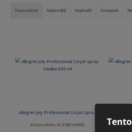
Doporučené
Nejlevnější
Nejdražší
Dostupné
Ne
Ř
a
z
e
n
í
p
r
o
d
u
k
t
ů
Allegrini Joly Professional Cocpit spra...
Allegrini J
Tento
Kód produktu: AL.016JPVA0600
Kód 