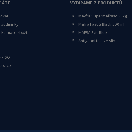
DÁTE
VYBÍRÁME Z PRODUKTŮ
povat
Ma-fra Supermafrasol 6 kg
 podmínky
Mafra Fast & Black 500 ml
eklamace zboží
MAFRA Scic Blue
Antigenní test ze slin
y - ISO
pozice