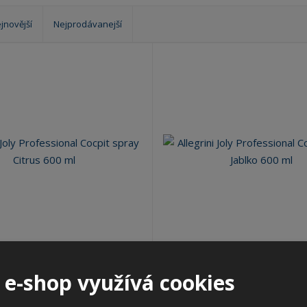
?
jnovější
Nejprodávanejší
oly Professional Cocpit spray...
Allegrini Joly Professional Cocp
 e-shop využívá cookies
produktu: AL.016JPAG0600
Kód produktu: AL.016JPME