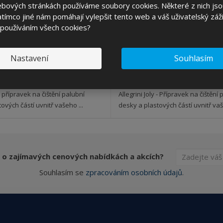
ebových stránkách používáme soubory cookies. Některé z nich jso
ks
tímco jiné nám pomáhají vylepšit tento web a váš uživatelský záži
 používáním všech cookies?
5,03 Kč
105,03 Kč
KOUPIT
č bez DPH
86,80 Kč bez DPH
Nastavení
Souhlasím
SKLADEM 412 KS
SKLADEM 412 KS
 - přípravek na čištění palubní
Allegrini Joly - Přípravek na čištění
ových částí uvnitř vašeho ...
desky a plastových částí uvnitř vaš
 o zajímavých cenových nabídkách a akcích?
Souhlasím se
zpracováním osobních údajů
.