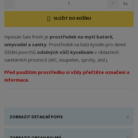
ks
VLOŽIT DO KOŠÍKU
Inposan Sani fresh je
prostředek na mytí baterií,
umyvadel a sanity
. Prostředek na bázi kyselin pro denní
čištění povrchů
odolných vůči kyselinám
v oblastech
sanitárních prostorů (WC, koupelen, sprchy, atd.).
Před použitím prostředku si vždy přečtěte označení a
informace.
ZOBRAZIT DETAILNÍ POPIS
ZOBRAZIT OBSAH BALENÍ