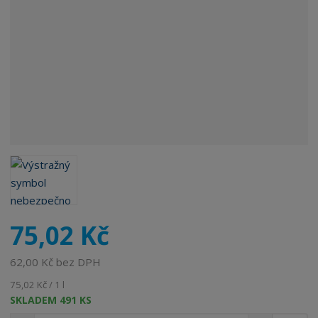
o
b
c
e
:
8
5
9
5
5
8
7
1
3
0
75,02 Kč
5
6
62,00 Kč bez DPH
8
75,02 Kč / 1 l
SKLADEM 491 KS