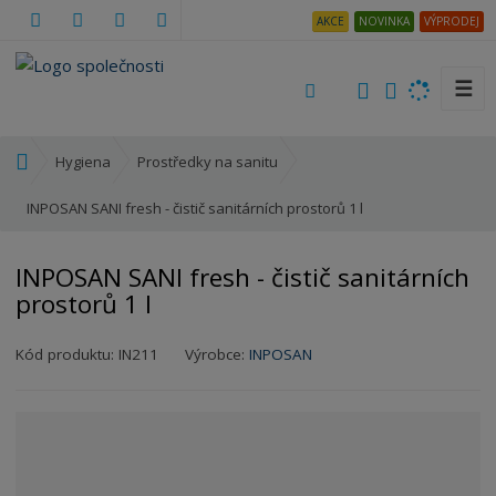
AKCE
NOVINKA
VÝPRODEJ
☰
V
y
h
Ú
Hygiena
Prostředky na sanitu
l
v
e
o
INPOSAN SANI fresh - čistič sanitárních prostorů 1 l
d
d
a
n
INPOSAN SANI fresh - čistič sanitárních
t
í
prostorů 1 l
s
t
K
r
Kód produktu:
IN211
Výrobce:
INPOSAN
ó
a
d
n
v
a
ý
r