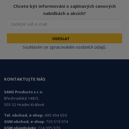
Chcete být informováni o zajímavých cenových
nabídkách a akcích?
ODESLAT
Souhlasím se
zpracováním osobních údajů
.
KONTAKTUJTE NÁS
SANS Products s.r.o.
Březhradská 148/3,
503 32 Hradec Králové
Tel. obchod, e-shop:
495 454 030
GSM obchod, e-shop
: 730 519 074
GSM objednávky
: 724 995 979