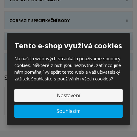
ZOBRAZIT SPECIFIKAČNÍ BODY
ZOBRAZIT HODNOCENÍ PRODUKTU
Tento e-shop využívá cookies
Na našich webových stránkách používáme soubory
ZOBRAZIT ALTERNATIVNÍ PRODUKTY
cookies. Některé z nich jsou nezbytné, zatímco jiné
nám pomáhají vylepšit tento web a váš uživatelský
Soubory ke stažení
zážitek. Souhlasíte s používáním všech cookies?
Bezpečnostní list - INPOSAN Sani fresh
pdf
(1409.61 Kb)
Nastavení
Datový list - INPOSAN Sani fresh
pdf
(141.06 Kb)
Souhlasím