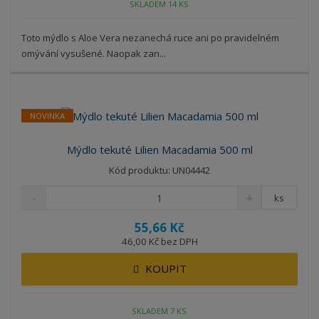
SKLADEM 14 KS
Toto mýdlo s Aloe Vera nezanechá ruce ani po pravidelném
omývání vysušené. Naopak zan...
NOVINKA
Mýdlo tekuté Lilien Macadamia 500 ml
Kód produktu: UN04442
ks
55,66 Kč
46,00 Kč bez DPH
KOUPIT
SKLADEM 7 KS