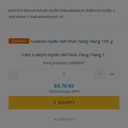
Jemné krémové tekuté mýdlo Macadamia je oblíbené mýdlo s
extraktem z makadamiových oř...
NOVINKA
Tuhé toaletní mýdlo NATAVA Ylang-Ylang 1...
Kód produktu: UN08167
ks
84,70 Kč
70,00 Kč bez DPH
KOUPIT
SKLADEM 5 KS