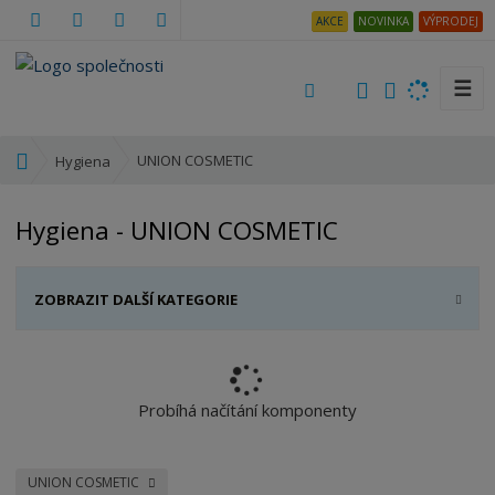
AKCE
NOVINKA
VÝPRODEJ
☰
V
y
h
Ú
UNION COSMETIC
Hygiena
l
v
e
o
Hygiena - UNION COSMETIC
d
d
a
n
t
í
ZOBRAZIT DALŠÍ KATEGORIE
s
t
r
a
n
Probíhá načítání komponenty
a
UNION COSMETIC