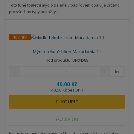
Toto tuhé toaletní mýdlo balené v papírovém obalu je určeno
pro všechny typy pokožky....
NOVINKA
Mýdlo tekuté Lilien Macadamia 1 l
Kód produktu: UN04589
ks
49,00 Kč
40,50 Kč bez DPH
KOUPIT
SKLADEM 8 KS
Jemné krémové tekuté mýdlo Macadamia ve větším balení je