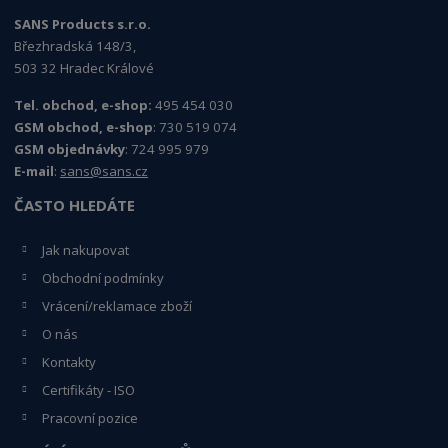
SANS Products s.r.o.
Březhradská 148/3,
503 32 Hradec Králové
Tel. obchod, e-shop:
495 454 030
GSM obchod, e-shop
: 730 519 074
GSM objednávky
: 724 995 979
E-mail
:
sans@sans.cz
ČASTO HLEDÁTE
Jak nakupovat
Obchodní podmínky
Vrácení/reklamace zboží
O nás
Kontakty
Certifikáty - ISO
Pracovní pozice