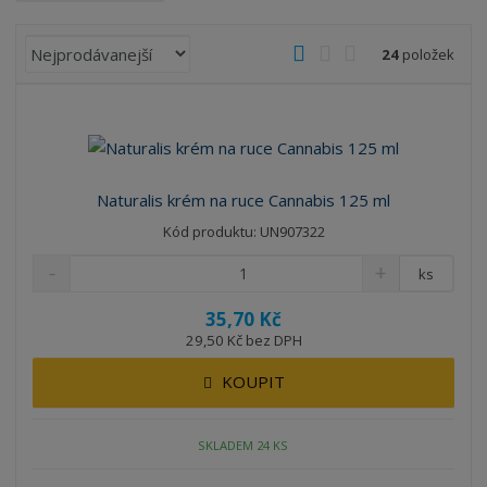
Ř
O
T
Ř
24
položek
a
b
a
á
z
r
b
d
e
á
u
k
n
z
l
o
í
k
k
v
p
Naturalis krém na ruce Cannabis 125 ml
o
o
ý
r
Kód produktu: UN907322
o
v
v
v
d
ý
ý
ý
ks
u
v
v
p
k
35,70 Kč
ý
ý
i
t
29,50 Kč bez DPH
p
p
s
ů
i
i
KOUPIT
s
s
SKLADEM 24 KS