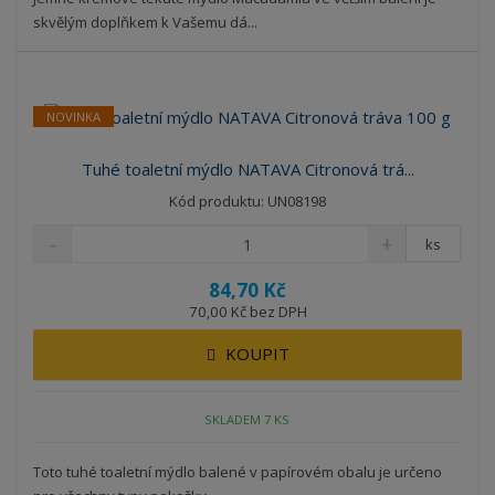
skvělým doplňkem k Vašemu dá...
NOVINKA
Tuhé toaletní mýdlo NATAVA Citronová trá...
Kód produktu: UN08198
ks
84,70 Kč
70,00 Kč bez DPH
KOUPIT
SKLADEM 7 KS
Toto tuhé toaletní mýdlo balené v papírovém obalu je určeno