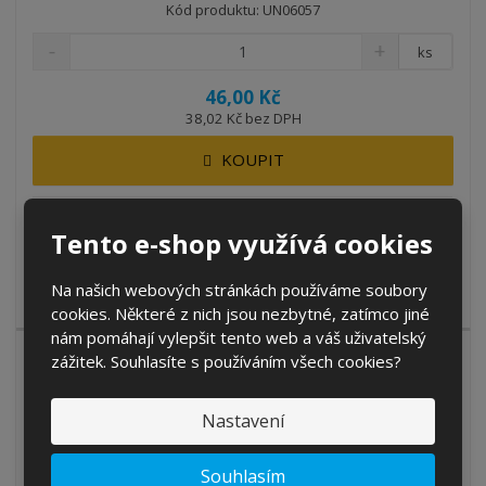
Kód produktu: UN06057
ks
46,00 Kč
38,02 Kč bez DPH
KOUPIT
SKLADEM 10 KS
Tento e-shop využívá cookies
Výtažek z horské orchideje dodává mýdlu neodolatelnou vůni.
Na našich webových stránkách používáme soubory
Díky vyváženému složení z...
cookies. Některé z nich jsou nezbytné, zatímco jiné
nám pomáhají vylepšit tento web a váš uživatelský
zážitek. Souhlasíte s používáním všech cookies?
Nastavení
Aviváž Twister Silky Smooth 2l
Souhlasím
Kód produktu: 8595196906189