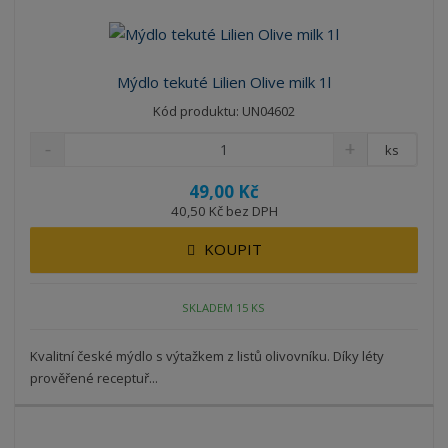
Mýdlo tekuté Lilien Olive milk 1l
Kód produktu: UN04602
ks
49,00 Kč
40,50 Kč bez DPH
KOUPIT
SKLADEM 15 KS
Kvalitní české mýdlo s výtažkem z listů olivovníku. Díky léty
prověřené receptuř...